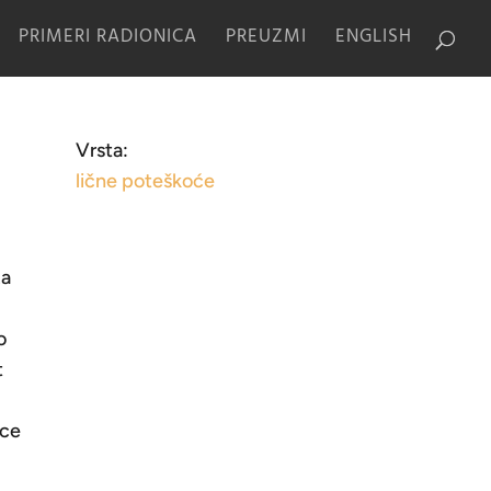
PRIMERI RADIONICA
PREUZMI
ENGLISH
Vrsta:
lične poteškoće
za
o
t
/ce