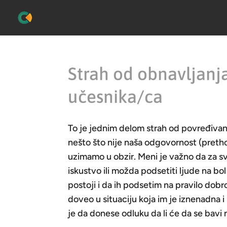
Strah od obnavljanj
učesnika/ca
To je jednim delom strah od povređivan
nešto što nije naša odgovornost (pretho
uzimamo u obzir. Meni je važno da za 
iskustvo ili možda podsetiti ljude na b
postoji i da ih podsetim na pravilo dob
doveo u situaciju koja im je iznenadna
je da donese odluku da li će da se bavi