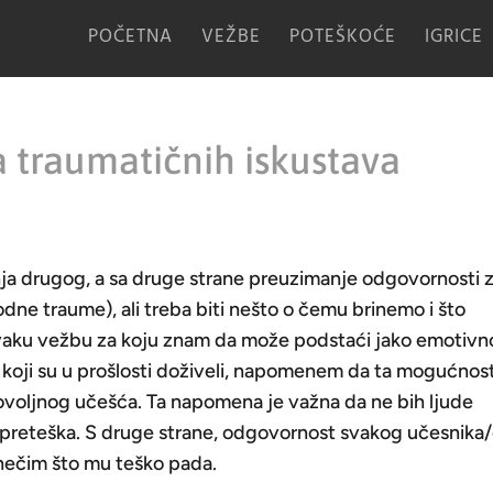
POČETNA
VEŽBE
POTEŠKOĆE
IGRICE
a traumatičnih iskustava
ja drugog, a sa druge strane preuzimanje odgovornosti 
dne traume), ali treba biti nešto o čemu brinemo i što
svaku vežbu za koju znam da može podstaći jako emotivn
ol koji su u prošlosti doživeli, napomenem da ta mogućnos
rovoljnog učešća. Ta napomena je važna da ne bih ljude
 i preteška. S druge strane, odgovornost svakog učesnika
 nečim što mu teško pada.