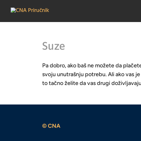
Suze
Pa dobro, ako baš ne možete da plačete
svoju unutrašnju potrebu. Ali ako vas je
to tačno želite da vas drugi doživljavaju
© CNA