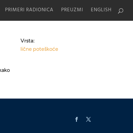
PRIMERI RADIONICA
PREUZMI
ENGLISH
Vrsta:
lične poteškoće
 kako