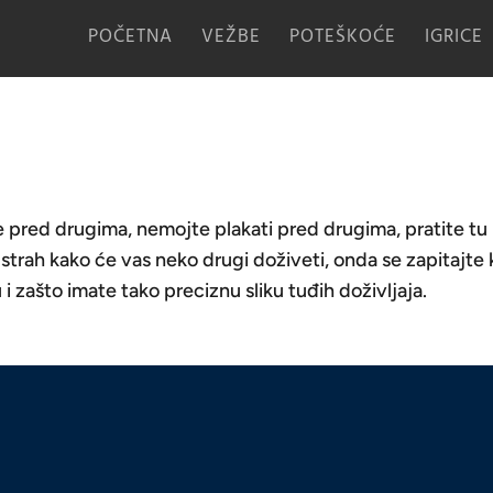
POČETNA
VEŽBE
POTEŠKOĆE
IGRICE
 pred drugima, nemojte plakati pred drugima, pratite tu
 strah kako će vas neko drugi doživeti, onda se zapitajte
 i zašto imate tako preciznu sliku tuđih doživljaja.