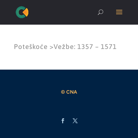
Poteškoće >Vežbe: 1357 – 1571
© CNA