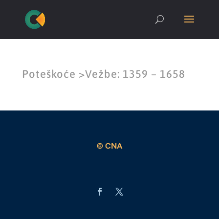
Poteškoće >Vežbe: 1359 – 1658
© CNA