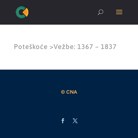
Poteškoće >Vežbe: 1367 – 1837
© CNA