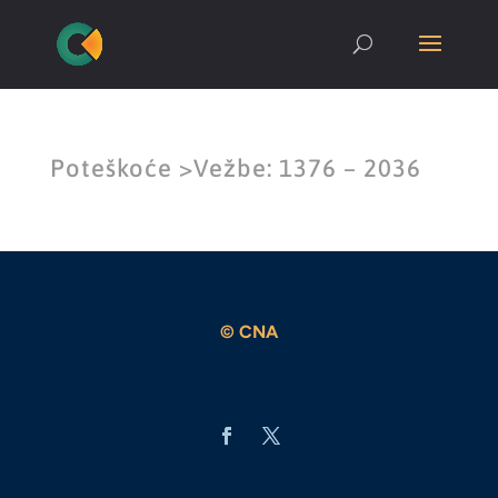
Poteškoće >Vežbe: 1376 – 2036
© CNA