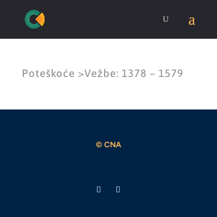
Poteškoće >Vežbe: 1378 – 1579
© CNA