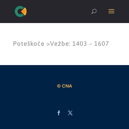
Poteškoće >Vežbe: 1403 – 1607
© CNA