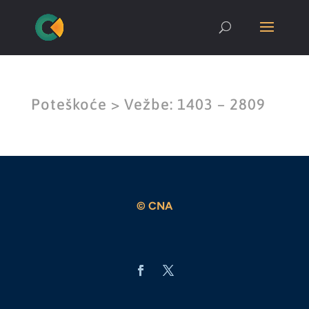
Poteškoće > Vežbe: 1403 – 2809
© CNA