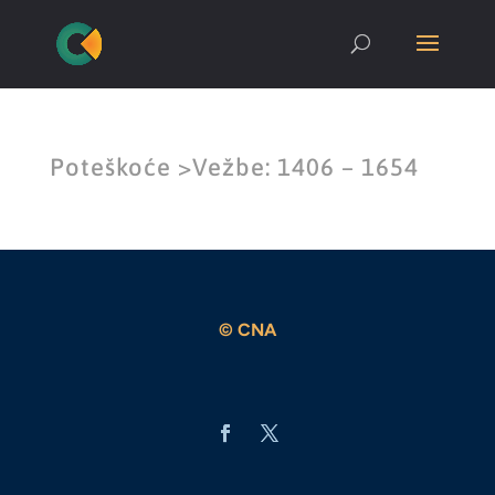
Poteškoće >Vežbe: 1406 – 1654
© CNA