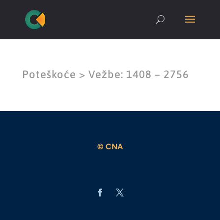
Poteškoće > Vežbe: 1408 – 2756
© CNA