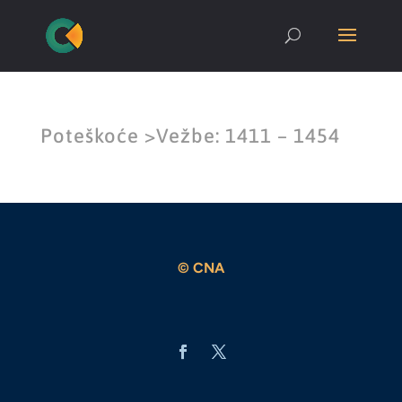
Poteškoće >Vežbe: 1411 – 1454
© CNA