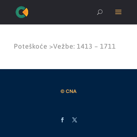
Poteškoće >Vežbe: 1413 – 1711
© CNA