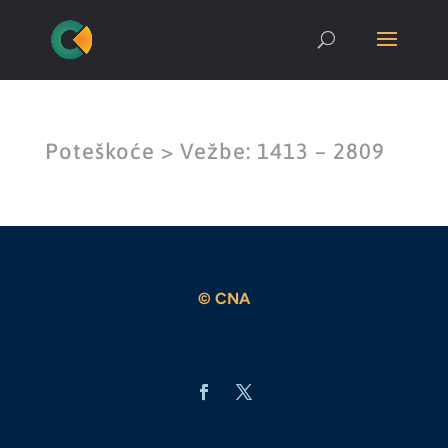
Poteškoće > Vežbe: 1413 – 2809
© CNA