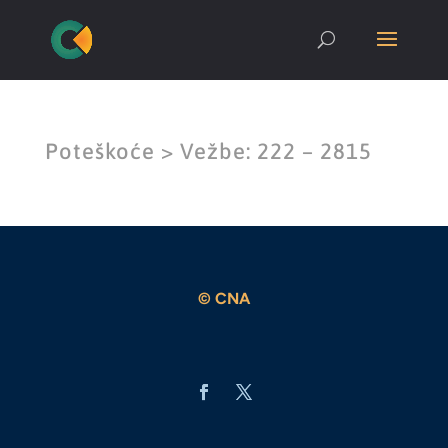
Poteškoće > Vežbe: 222 – 2815
© CNA