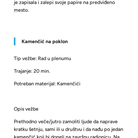
je zapisala i zalepi svoje papire na predviđeno
mesto.
K
amenčić na poklon
Tip vežbe: Rad u plenumu
Trajanje: 20 min.
Potreban materijal: Kamenčići
Opis vežbe
Prethodno veče/jutro zamoliti ljude da naprave
kratku šetnju, sami ili u društvu i da nađu po jedan
kamenčić koji bi doneli na završnu radionicu. Na