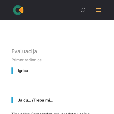
Evaluacija
Primer radionice
Igrica
Ja ću… /Treba mi…