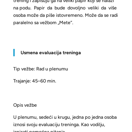
trening i zapisuju ga na veliki papir koji se nalazi
na podu. Papir da bude dovoljno veliki da više
osoba može da piše istovremeno. Može da se radi
paralelno sa vežbom „Mete“.
Usmena evaluacija treninga
Tip vežbe: Rad u plenumu
Trajanje: 45–60 min.
Opis vežbe
U plenumu, sedeći u krugu, jedna po jedna osoba
iznosi svoju evaluaciju treninga. Kao vodilju,
ispisati pomoćna pitanja.