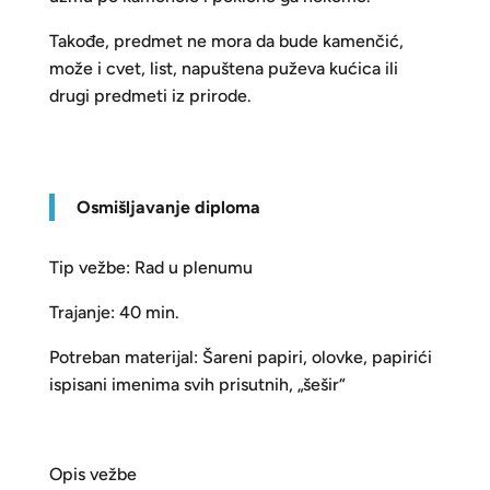
Takođe, predmet ne mora da bude kamenčić,
može i cvet, list, napuštena puževa kućica ili
drugi predmeti iz prirode.
Osmišljavanje diploma
Tip vežbe: Rad u plenumu
Trajanje: 40 min.
Potreban materijal: Šareni papiri, olovke, papirići
ispisani imenima svih prisutnih, „šešir“
Opis vežbe