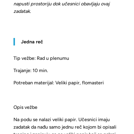
napusti prostoriju dok učesnici obavljaju ovaj
z
adatak.
Jedna reč
Tip vežbe: Rad u plenumu
Trajanje: 10 min.
Potreban materijal: Veliki papir, flomasteri
Opis vežbe
Na podu se nalazi veliki papir. Učesnici imaju
zadatak da nađu samo jednu reč kojom bi opisali