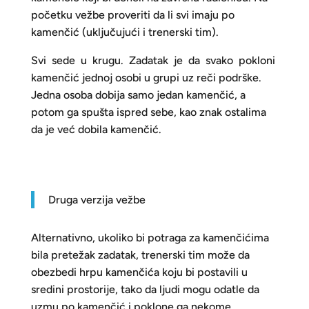
početku vežbe proveriti da li svi imaju po
kamenčić (uključujući i trenerski tim).
Svi sede u krugu. Zadatak je da svako pokloni
kamenčić jednoj osobi u grupi uz reči podrške.
Jedna osoba dobija samo jedan kamenčić, a
potom ga spušta ispred sebe, kao znak ostalima
da je već dobila kamenčić.
Druga verzija vežbe
Alternativno, ukoliko bi potraga za kamenčićima
bila pretežak zadatak, trenerski tim može da
obezbedi hrpu kamenčića koju bi postavili u
sredini prostorije, tako da ljudi mogu odatle da
uzmu po kamenčić i poklone ga nekome.