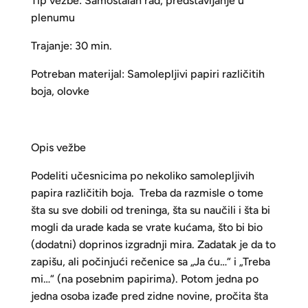
Tip vežbe: Samostalan rad, predstavljanje u
plenumu
Trajanje: 30 min.
Potreban materijal: Samolepljivi papiri različitih
boja, olovke
Opis vežbe
Podeliti učesnicima po nekoliko samolepljivih
papira različitih boja. Treba da razmisle o tome
šta su sve dobili od treninga, šta su naučili i šta bi
mogli da urade kada se vrate kućama, što bi bio
(dodatni) doprinos izgradnji mira. Zadatak je da to
zapišu, ali počinjući rečenice sa „Ja ću…“ i „Treba
mi…“ (na posebnim papirima). Potom jedna po
jedna osoba izađe pred zidne novine, pročita šta