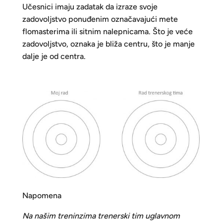
Učesnici imaju zadatak da izraze svoje
zadovoljstvo ponuđenim označavajući mete
flomasterima ili sitnim nalepnicama. Što je veće
zadovoljstvo, oznaka je bliža centru, što je manje
dalje je od centra.
Napomena
Na našim treninzima trenerski tim uglavnom