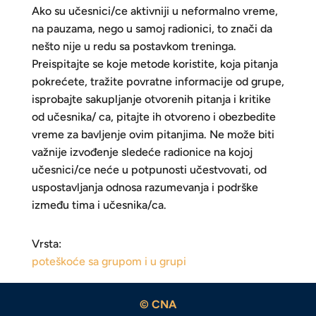
Ako su učesnici/ce aktivniji u neformalno vreme,
na pauzama, nego u samoj radionici, to znači da
nešto nije u redu sa postavkom treninga.
Preispitajte se koje metode koristite, koja pitanja
pokrećete, tražite povratne informacije od grupe,
isprobajte sakupljanje otvorenih pitanja i kritike
od učesnika/ ca, pitajte ih otvoreno i obezbedite
vreme za bavljenje ovim pitanjima. Ne može biti
važnije izvođenje sledeće radionice na kojoj
učesnici/ce neće u potpunosti učestvovati, od
uspostavljanja odnosa razumevanja i podrške
između tima i učesnika/ca.
Vrsta:
poteškoće sa grupom i u grupi
© CNA