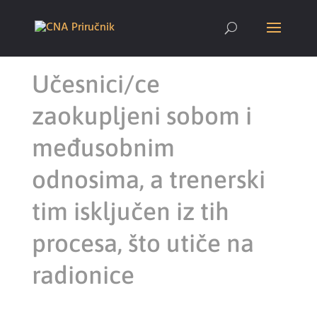
Učesnici/ce
zaokupljeni sobom i
međusobnim
odnosima, a trenerski
tim isključen iz tih
procesa, što utiče na
radionice