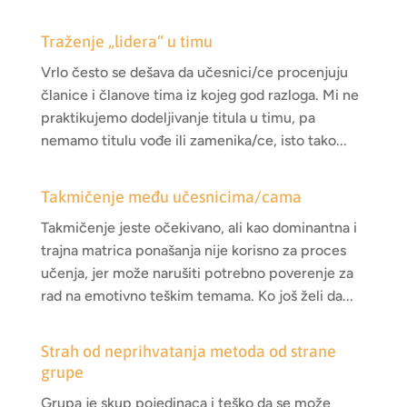
Traženje „lidera“ u timu
Vrlo često se dešava da učesnici/ce procenjuju
članice i članove tima iz kojeg god razloga. Mi ne
praktikujemo dodeljivanje titula u timu, pa
nemamo titulu vođe ili zamenika/ce, isto tako...
Takmičenje među učesnicima/cama
Takmičenje jeste očekivano, ali kao dominantna i
trajna matrica ponašanja nije korisno za proces
učenja, jer može narušiti potrebno poverenje za
rad na emotivno teškim temama. Ko još želi da...
Strah od neprihvatanja metoda od strane
grupe
Grupa je skup pojedinaca i teško da se može