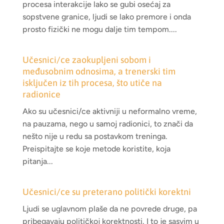
procesa interakcije lako se gubi osećaj za
sopstvene granice, ljudi se lako premore i onda
prosto fizički ne mogu dalje tim tempom....
Učesnici/ce zaokupljeni sobom i
međusobnim odnosima, a trenerski tim
isključen iz tih procesa, što utiče na
radionice
Ako su učesnici/ce aktivniji u neformalno vreme,
na pauzama, nego u samoj radionici, to znači da
nešto nije u redu sa postavkom treninga.
Preispitajte se koje metode koristite, koja
pitanja...
Učesnici/ce su preterano politički korektni
Ljudi se uglavnom plaše da ne povrede druge, pa
pribegavaju političkoj korektnosti. I to je sasvim u