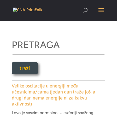
PRETRAGA
Velike oscilacije u energiji među
učesnicima/cama (jedan dan traže još, a
drugi dan nema energije ni za kakvu
aktivnost)
I ovo je sasvim normalno. U euforiji snažnog