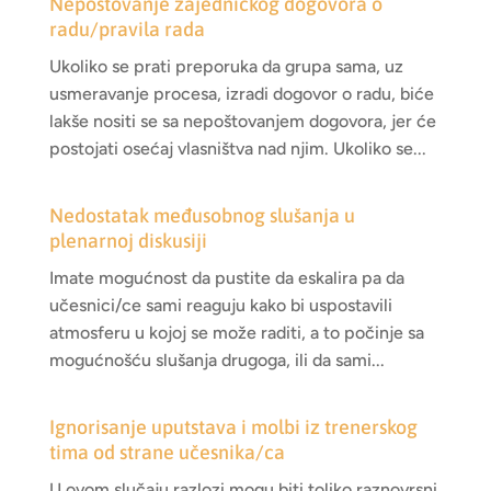
Nepoštovanje zajedničkog dogovora o
radu/pravila rada
Ukoliko se prati preporuka da grupa sama, uz
usmeravanje procesa, izradi dogovor o radu, biće
lakše nositi se sa nepoštovanjem dogovora, jer će
postojati osećaj vlasništva nad njim. Ukoliko se...
Nedostatak međusobnog slušanja u
plenarnoj diskusiji
Imate mogućnost da pustite da eskalira pa da
učesnici/ce sami reaguju kako bi uspostavili
atmosferu u kojoj se može raditi, a to počinje sa
mogućnošću slušanja drugoga, ili da sami...
Ignorisanje uputstava i molbi iz trenerskog
tima od strane učesnika/ca
U ovom slučaju razlozi mogu biti toliko raznovrsni,