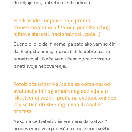
dodeljuje reč, potrebno je da odmah...
Predrasude i nepoverenje prema
trenerima/cama od samog početka (zbog
njihove starosti, nacionalnosti, pola…)
Čudno bi bilo da ih nema, pa zato ako vam se čini
da ih uopšte nema, možda bi bilo dobro baš to
tematizovati. Neće vam učesnici/ce otvoreno
izneti svoje nepoverenje...
Poteškoća učesnika/ca da se odmaknu od
evaluacije ličnog emotivnog doživljaja u
iskustvenoj vežbi i pređu na evaluacioni deo
koji se tiče društvenog nivoa ili analize
procesa
Nekome će trebati više vremena da „zatvori“
proces emotivnog učešća u iskustvenoj vežbi.