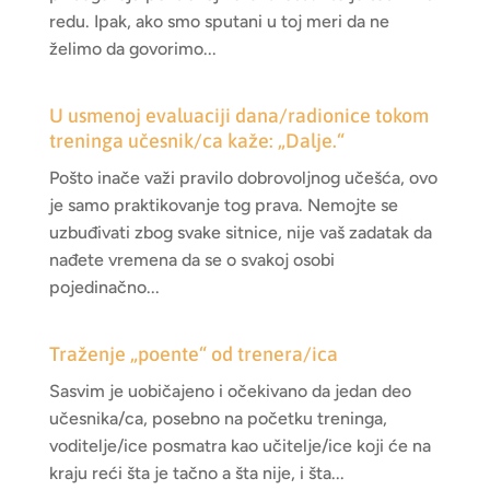
redu. Ipak, ako smo sputani u toj meri da ne
želimo da govorimo...
U usmenoj evaluaciji dana/radionice tokom
treninga učesnik/ca kaže: „Dalje.“
Pošto inače važi pravilo dobrovoljnog učešća, ovo
je samo praktikovanje tog prava. Nemojte se
uzbuđivati zbog svake sitnice, nije vaš zadatak da
nađete vremena da se o svakoj osobi
pojedinačno...
Traženje „poente“ od trenera/ica
Sasvim je uobičajeno i očekivano da jedan deo
učesnika/ca, posebno na početku treninga,
voditelje/ice posmatra kao učitelje/ice koji će na
kraju reći šta je tačno a šta nije, i šta...