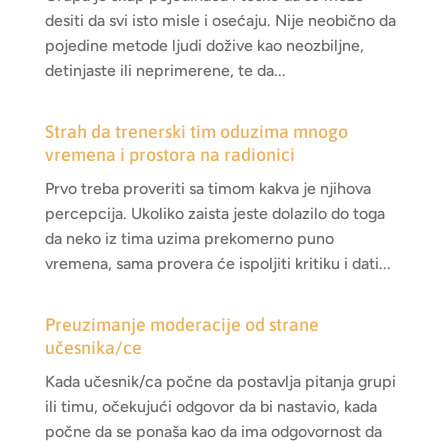
desiti da svi isto misle i osećaju. Nije neobično da
pojedine metode ljudi dožive kao neozbiljne,
detinjaste ili neprimerene, te da...
Strah da trenerski tim oduzima mnogo
vremena i prostora na radionici
Prvo treba proveriti sa timom kakva je njihova
percepcija. Ukoliko zaista jeste dolazilo do toga
da neko iz tima uzima prekomerno puno
vremena, sama provera će ispoljiti kritiku i dati...
Preuzimanje moderacije od strane
učesnika/ce
Kada učesnik/ca počne da postavlja pitanja grupi
ili timu, očekujući odgovor da bi nastavio, kada
počne da se ponaša kao da ima odgovornost da