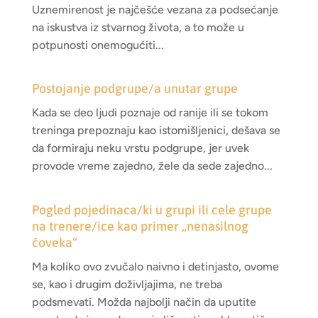
Uznemirenost je najčešće vezana za podsećanje
na iskustva iz stvarnog života, a to može u
potpunosti onemogućiti...
Postojanje podgrupe/a unutar grupe
Kada se deo ljudi poznaje od ranije ili se tokom
treninga prepoznaju kao istomišljenici, dešava se
da formiraju neku vrstu podgrupe, jer uvek
provode vreme zajedno, žele da sede zajedno...
Pogled pojedinaca/ki u grupi ili cele grupe
na trenere/ice kao primer „nenasilnog
čoveka“
Ma koliko ovo zvučalo naivno i detinjasto, ovome
se, kao i drugim doživljajima, ne treba
podsmevati. Možda najbolji način da uputite