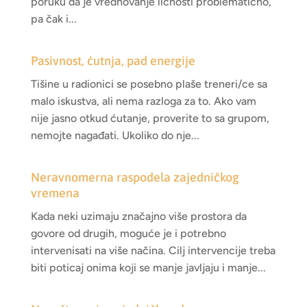
poruku da je vrednovanje ličnosti problematično,
pa čak i...
Pasivnost, ćutnja, pad energije
Tišine u radionici se posebno plaše treneri/ce sa
malo iskustva, ali nema razloga za to. Ako vam
nije jasno otkud ćutanje, proverite to sa grupom,
nemojte nagađati. Ukoliko do nje...
Neravnomerna raspodela zajedničkog
vremena
Kada neki uzimaju značajno više prostora da
govore od drugih, moguće je i potrebno
intervenisati na više načina. Cilj intervencije treba
biti poticaj onima koji se manje javljaju i manje...