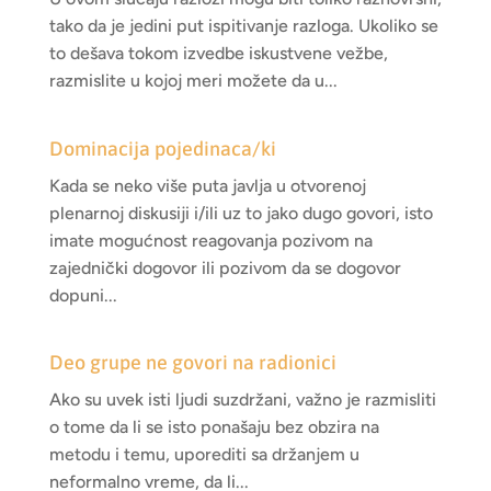
tako da je jedini put ispitivanje razloga. Ukoliko se
to dešava tokom izvedbe iskustvene vežbe,
razmislite u kojoj meri možete da u...
Dominacija pojedinaca/ki
Kada se neko više puta javlja u otvorenoj
plenarnoj diskusiji i/ili uz to jako dugo govori, isto
imate mogućnost reagovanja pozivom na
zajednički dogovor ili pozivom da se dogovor
dopuni...
Deo grupe ne govori na radionici
Ako su uvek isti ljudi suzdržani, važno je razmisliti
o tome da li se isto ponašaju bez obzira na
metodu i temu, uporediti sa držanjem u
neformalno vreme, da li...