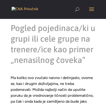
Pogled pojedinaca/ki u
grupi ili cele grupe na
trenere/ice kao primer
„nenasilnog čoveka“
Ma koliko ovo zvučalo naivno i detinjasto, ovome
se, kao i drugim doživljajima, ne treba
podsmevati. Možda najbolji način da uputite
poruku da je vrednovanje ličnosti problematično,
pa čak i onda kada je zamišljeno da bude jako