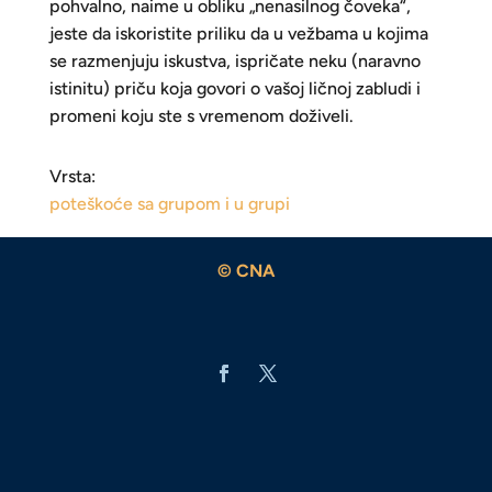
pohvalno, naime u obliku „nenasilnog čoveka“,
jeste da iskoristite priliku da u vežbama u kojima
se razmenjuju iskustva, ispričate neku (naravno
istinitu) priču koja govori o vašoj ličnoj zabludi i
promeni koju ste s vremenom doživeli.
Vrsta:
poteškoće sa grupom i u grupi
© CNA