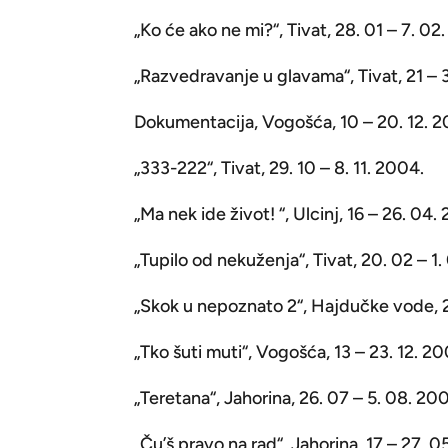
„Ko će ako ne mi?“, Tivat, 28. 01 – 7. 02
„Razvedravanje u glavama“, Tivat, 21 – 3
Dokumentacija, Vogošća, 10 – 20. 12. 
„333-222“, Tivat, 29. 10 – 8. 11. 2004.
„Ma nek ide život! “, Ulcinj, 16 – 26. 04.
„Tupilo od nekuženja“, Tivat, 20. 02 – 1
„Skok u nepoznato 2“, Hajdučke vode, 2
„Tko šuti muti“, Vogošća, 13 – 23. 12. 20
„Teretana“, Jahorina, 26. 07 – 5. 08. 20
„Ču’š pravo na rad“, Jahorina, 17 – 27. 0