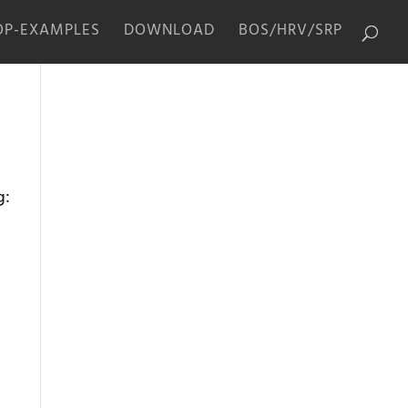
P-EXAMPLES
DOWNLOAD
BOS/HRV/SRP
g: