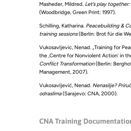
Masheder, Mildred.
Let’s play together
(Woodbridge, Green Print: 1997).
Schilling, Katharina.
Peacebuilding & Co
training sessions
(Berlin: Brot für die We
Vukosavljevic, Nenad. „Training for Pe
the ,Centre for Nonviolent Actionʻ in t
Conflict Transformation
(Berlin: Bergh
Management, 2007).
Vukosavljević, Nenad.
Nenasilje? Priruč
odraslima
(Sarajevo: CNA, 2000).
CNA Training Documentatio