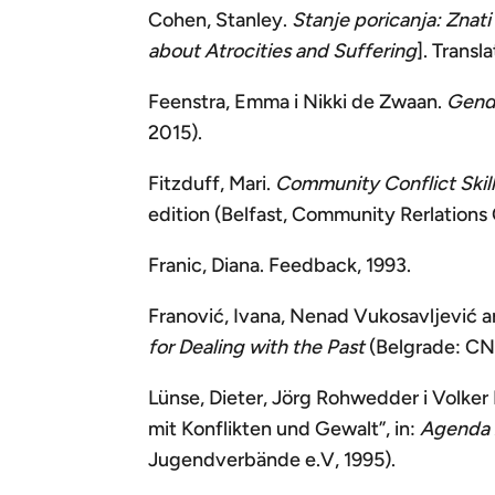
Cohen, Stanley.
Stanje poricanja: Znati
about
A
trocities and Suffering
]. Transl
Feenstra, Emma i Nikki de Zwaan.
Gende
2015).
Fitzduff, Mari.
Community Conflict Skil
edition (Belfast, Community Rerlations 
Franic, Diana. Feedback, 1993.
Franović, Ivana, Nenad Vukosavljević 
for Dealing with the Past
(Belgrade: CN
Lünse, Dieter, Jörg Rohwedder i Volker
mit Konflikten und Gewalt”, in:
Agenda 
Jugendverbände e.V, 1995).