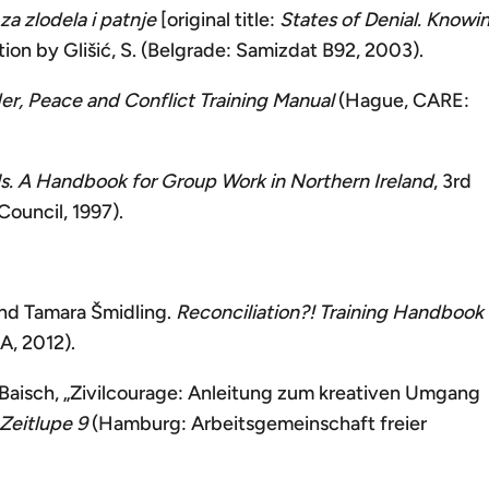
 za zlodela i patnje
[original title:
States of Denial. Knowi
ation by Glišić, S. (Belgrade: Samizdat B92, 2003).
r, Peace and Conflict Training Manual
(Hague, CARE:
ls. A Handbook for Group Work in Northern Ireland
, 3rd
Council, 1997).
and Tamara Šmidling.
Reconciliation?! Training Handbook
A, 2012).
 Baisch, „Zivilcourage: Anleitung zum kreativen Umgang
Zeitlupe 9
(Hamburg: Arbeitsgemeinschaft freier