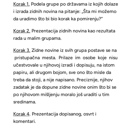
K
orak 1.
Podela grupe po državama iz kojih dolaze
i izrada zidnih novina na pitanje: „Šta mi možemo
da uradimo što bi bio korak ka pomirenju?“
K
orak 2.
Prezentacija zidnih novina kao rezultata
rada u malim grupama.
K
orak 3.
Zidne novine iz svih grupa postave se na
pristupačna mesta. Prilaze im osobe koje nisu
učestvovale u njihovoj izradi i dopisuju, na istom
papiru, ali drugom bojom, sve ono što misle da
treba da stoji, a nije napisano. Preciznije, njihov
zadatak je da dopune zidne novine onim što bi se
po njihovom mišljenju moralo još uraditi u tim
sredinama.
K
orak 4
. Prezentacija dopisanog, osvrt i
komentari.