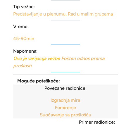
Tip vežbe:
Predstavljanje u plenumu
,
Rad u malim grupama
Vreme:
45-90min
Napomena:
Ovo je varijacija vežbe
Pošten odnos prema
prošlosti
Moguće poteškoće:
Povezane radionice:
Izgradnja mira
Pomirenje
Suočavanje sa prošlošću
Primer radionice: