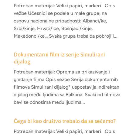
Potreban materijal: Veliki papiri, markeri Opis
vežbe Učesnici se podele u male grupe, na
osnovu nacionalne pripadnosti: Albanci/ke,
Srbi/kinje, Hrvati/ ce, Bošnjaci/kinje,
Makedonci/ke… Svaka grupa treba da pobroji i...
Dokumentarni film iz serije Simulirani
dijalog
Potreban materijal: Oprema za prikazivanje i
gledanje filma Opis vežbe Serija dokumentarnih
filmova Simulirani dijalog* uspostavlja indirektan
dijalog među ljudima sa Balkana. Svaki od filmova
bavi se odnosima među ljudima...
Čega bi kao društvo trebalo da se sećamo?
Potreban materijal: Veliki papiri, markeri Opis