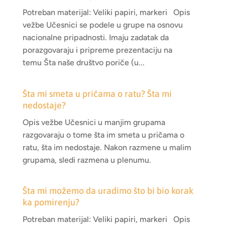
Potreban materijal: Veliki papiri, markeri Opis
vežbe Učesnici se podele u grupe na osnovu
nacionalne pripadnosti. Imaju zadatak da
porazgovaraju i pripreme prezentaciju na
temu Šta naše društvo poriče (u...
Šta mi smeta u pričama o ratu? Šta mi
nedostaje?
Opis vežbe Učesnici u manjim grupama
razgovaraju o tome šta im smeta u pričama o
ratu, šta im nedostaje. Nakon razmene u malim
grupama, sledi razmena u plenumu.
Šta mi možemo da uradimo što bi bio korak
ka pomirenju?
Potreban materijal: Veliki papiri, markeri Opis