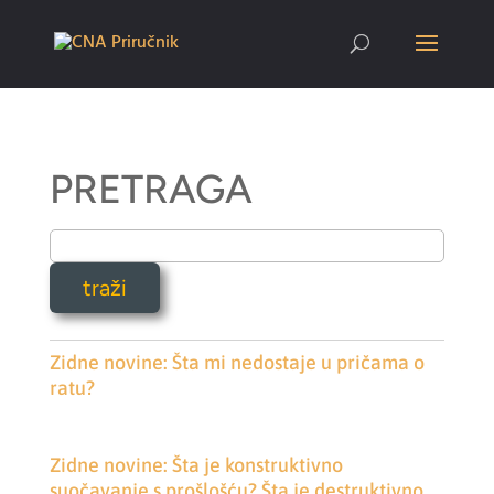
PRETRAGA
Zidne novine: Šta mi nedostaje u pričama o
ratu?
Zidne novine: Šta je konstruktivno
suočavanje s prošlošću? Šta je destruktivno