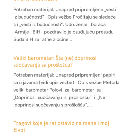
Potreban materijal: Unapred pripremljene „vesti
iz budućnosti“ Opis vežbe Pročitaju se sledeće
tri „vesti iz budućnosti“: Udruženje boraca
Armije BiH pozdravilo je osuđujuću presudu
Suda BiH za ratne zločine...
Veliki barometar: Šta (ne) doprinosi
suočavanju sa prošlošću?
Potreban materijal: Unapred pripremljeni papiri
sa izjavama (vidi opis vežbe) Opis vežbe Metoda
veliki barometar Polovi za barometar su:
„Doprinosi suočavanju s prošlošću“ i „Ne
doprinosi suočavanju s prošlošću“....
Tragovi koje je rat ostavio na mene i moj
život