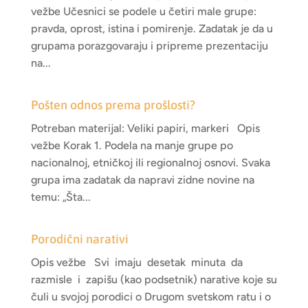
vežbe Učesnici se podele u četiri male grupe:
pravda, oprost, istina i pomirenje. Zadatak je da u
grupama porazgovaraju i pripreme prezentaciju
na...
Pošten odnos prema prošlosti?
Potreban materijal: Veliki papiri, markeri Opis
vežbe Korak 1. Podela na manje grupe po
nacionalnoj, etničkoj ili regionalnoj osnovi. Svaka
grupa ima zadatak da napravi zidne novine na
temu: „Šta...
Porodični narativi
Opis vežbe Svi imaju desetak minuta da
razmisle i zapišu (kao podsetnik) narative koje su
čuli u svojoj porodici o Drugom svetskom ratu i o