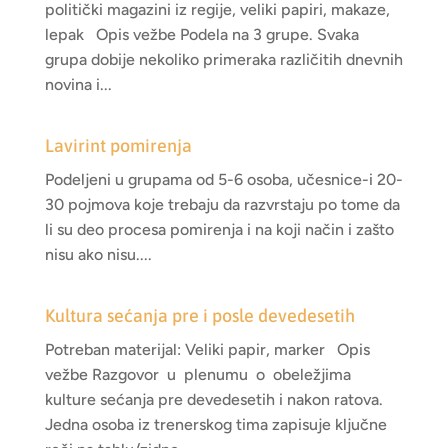
politički magazini iz regije, veliki papiri, makaze,
lepak Opis vežbe Podela na 3 grupe. Svaka
grupa dobije nekoliko primeraka različitih dnevnih
novina i...
Lavirint pomirenja
Podeljeni u grupama od 5-6 osoba, učesnice-i 20-
30 pojmova koje trebaju da razvrstaju po tome da
li su deo procesa pomirenja i na koji način i zašto
nisu ako nisu....
Kultura sećanja pre i posle devedesetih
Potreban materijal: Veliki papir, marker Opis
vežbe Razgovor u plenumu o obeležjima
kulture sećanja pre devedesetih i nakon ratova.
Jedna osoba iz trenerskog tima zapisuje ključne