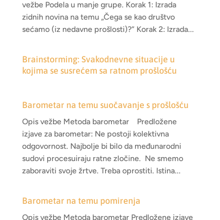
vežbe Podela u manje grupe. Korak 1: Izrada
zidnih novina na temu „Čega se kao društvo
sećamo (iz nedavne prošlosti)?” Korak 2: Izrada...
Brainstorming: Svakodnevne situacije u
kojima se susrećem sa ratnom prošlošću
Barometar na temu suočavanje s prošlošću
Opis vežbe Metoda barometar Predložene
izjave za barometar: Ne postoji kolektivna
odgovornost. Najbolje bi bilo da međunarodni
sudovi procesuiraju ratne zločine. Ne smemo
zaboraviti svoje žrtve. Treba oprostiti. Istina...
Barometar na temu pomirenja
Opis vežbe Metoda barometar Predložene izjave