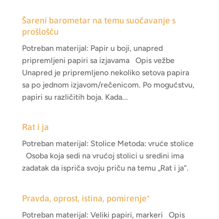
Šareni barometar na temu suočavanje s
prošlošću
Potreban materijal: Papir u boji, unapred
pripremljeni papiri sa izjavama Opis vežbe
Unapred je pripremljeno nekoliko setova papira
sa po jednom izjavom/rečenicom. Po mogućstvu,
papiri su različitih boja. Kada...
Rat i ja
Potreban materijal: Stolice Metoda: vruće stolice
Osoba koja sedi na vrućoj stolici u sredini ima
zadatak da ispriča svoju priču na temu „Rat i ja“.
Pravda, oprost, istina, pomirenje*
Potreban materijal: Veliki papiri, markeri Opis