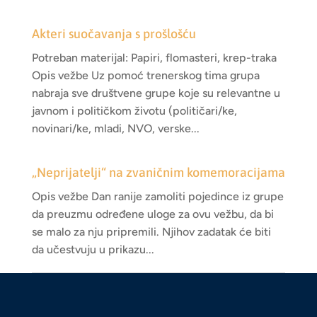
Akteri suočavanja s prošlošću
Potreban materijal: Papiri, flomasteri, krep-traka
Opis vežbe Uz pomoć trenerskog tima grupa
nabraja sve društvene grupe koje su relevantne u
javnom i političkom životu (političari/ke,
novinari/ke, mladi, NVO, verske...
„Neprijatelji“ na zvaničnim komemoracijama
Opis vežbe Dan ranije zamoliti pojedince iz grupe
da preuzmu određene uloge za ovu vežbu, da bi
se malo za nju pripremili. Njihov zadatak će biti
da učestvuju u prikazu...