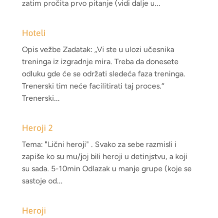
zatim pročita prvo pitanje (vidi dalje u...
Hoteli
Opis vežbe Zadatak: „Vi ste u ulozi učesnika
treninga iz izgradnje mira. Treba da donesete
odluku gde će se održati sledeća faza treninga.
Trenerski tim neće facilitirati taj proces.“
Trenerski...
Heroji 2
Tema: "Lični heroji" . Svako za sebe razmisli i
zapiše ko su mu/joj bili heroji u detinjstvu, a koji
su sada. 5-10min Odlazak u manje grupe (koje se
sastoje od...
Heroji