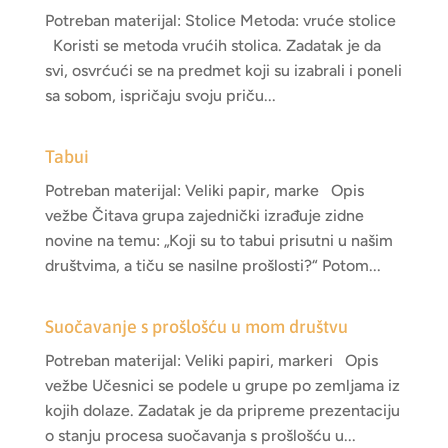
Potreban materijal: Stolice Metoda: vruće stolice
Koristi se metoda vrućih stolica. Zadatak je da
svi, osvrćući se na predmet koji su izabrali i poneli
sa sobom, ispričaju svoju priču...
Tabui
Potreban materijal: Veliki papir, marke Opis
vežbe Čitava grupa zajednički izrađuje zidne
novine na temu: „Koji su to tabui prisutni u našim
društvima, a tiču se nasilne prošlosti?“ Potom...
Suočavanje s prošlošću u mom društvu
Potreban materijal: Veliki papiri, markeri Opis
vežbe Učesnici se podele u grupe po zemljama iz
kojih dolaze. Zadatak je da pripreme prezentaciju
o stanju procesa suočavanja s prošlošću u...