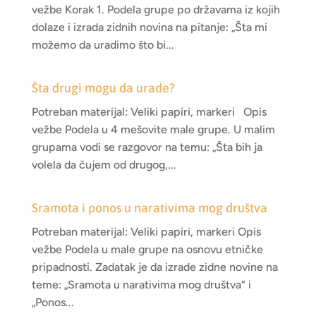
vežbe Korak 1. Podela grupe po državama iz kojih
dolaze i izrada zidnih novina na pitanje: „Šta mi
možemo da uradimo što bi...
Šta drugi mogu da urade?
Potreban materijal: Veliki papiri, markeri Opis
vežbe Podela u 4 mešovite male grupe. U malim
grupama vodi se razgovor na temu: „Šta bih ja
volela da čujem od drugog,...
Sramota i ponos u narativima mog društva
Potreban materijal: Veliki papiri, markeri Opis
vežbe Podela u male grupe na osnovu etničke
pripadnosti. Zadatak je da izrade zidne novine na
teme: „Sramota u narativima mog društva“ i
„Ponos...