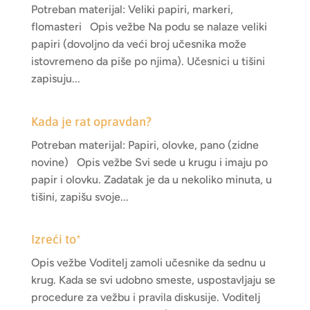
Potreban materijal: Veliki papiri, markeri,
flomasteri Opis vežbe Na podu se nalaze veliki
papiri (dovoljno da veći broj učesnika može
istovremeno da piše po njima). Učesnici u tišini
zapisuju...
Kada je rat opravdan?
Potreban materijal: Papiri, olovke, pano (zidne
novine) Opis vežbe Svi sede u krugu i imaju po
papir i olovku. Zadatak je da u nekoliko minuta, u
tišini, zapišu svoje...
Izreći to*
Opis vežbe Voditelj zamoli učesnike da sednu u
krug. Kada se svi udobno smeste, uspostavljaju se
procedure za vežbu i pravila diskusije. Voditelj