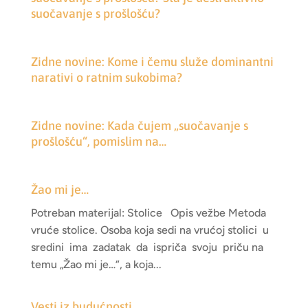
suočavanje s prošlošću?
Zidne novine: Kome i čemu služe dominantni
narativi o ratnim sukobima?
Zidne novine: Kada čujem „suočavanje s
prošlošću“, pomislim na…
Žao mi je…
Potreban materijal: Stolice Opis vežbe Metoda
vruće stolice. Osoba koja sedi na vrućoj stolici u
sredini ima zadatak da ispriča svoju priču na
temu „Žao mi je…“, a koja...
Vesti iz budućnosti