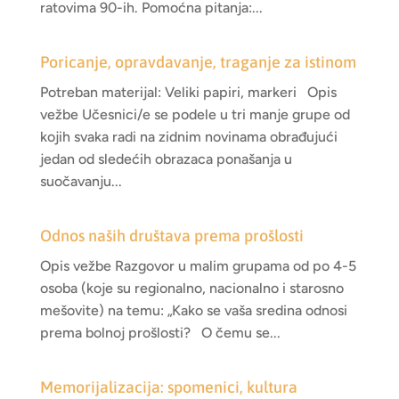
ratovima 90-ih. Pomoćna pitanja:...
Poricanje, opravdavanje, traganje za istinom
Potreban materijal: Veliki papiri, markeri Opis
vežbe Učesnici/e se podele u tri manje grupe od
kojih svaka radi na zidnim novinama obrađujući
jedan od sledećih obrazaca ponašanja u
suočavanju...
Odnos naših društava prema prošlosti
Opis vežbe Razgovor u malim grupama od po 4-5
osoba (koje su regionalno, nacionalno i starosno
mešovite) na temu: „Kako se vaša sredina odnosi
prema bolnoj prošlosti? O čemu se...
Memorijalizacija: spomenici, kultura