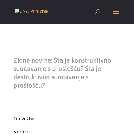
Zidne novine: Šta je konstruktivno
suočavanje s prošlošću? Šta je
destruktivno suočavanje s
prošlošću?
Tip vežbe:
Vreme: