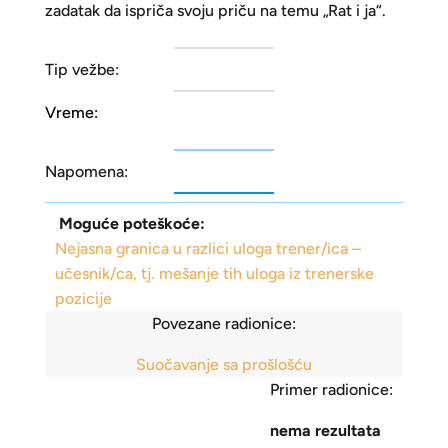
zadatak da ispriča svoju priču na temu „Rat i ja“.
Tip vežbe:
Vreme:
Napomena:
Moguće poteškoće:
Nejasna granica u razlici uloga trener/ica –
učesnik/ca, tj. mešanje tih uloga iz trenerske
pozicije
Povezane radionice:
Suočavanje sa prošlošću
Primer radionice:
nema rezultata