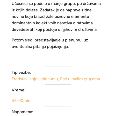
Učesnici se podele u manje grupe, po državama
iz kojih dolaze. Zadatak je da naprave zidne
novine koje bi sadržale osnovne elemente
dominantnih kolektivnih narativa o ratovima
devedesetih koji postoje u njihovim društvima.
Potom sledi predstavljanje u plenumu, uz
eventualna pitanja pojašnjenja.
Tip vežbe:
Predstavljanje u plenumu
,
Rad u malim grupama
Vreme:
45-90min
Napomena: