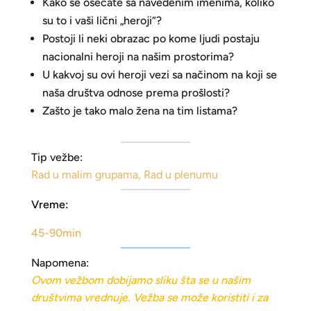
Kako se osećate sa navedenim imenima, koliko
su to i vaši lični „heroji“?
Postoji li neki obrazac po kome ljudi postaju
nacionalni heroji na našim prostorima?
U kakvoj su ovi heroji vezi sa načinom na koji se
naša društva odnose prema prošlosti?
Zašto je tako malo žena na tim listama?
Tip vežbe:
Rad u malim grupama
,
Rad u plenumu
Vreme:
45-90min
Napomena:
Ovom vežbom dobijamo sliku šta se u našim
društvima vrednuje.
V
e
žba se može koristiti i za