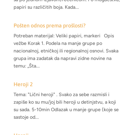
papiri su različitih boja. Kada...
Pošten odnos prema prošlosti?
Potreban materijal: Veliki papiri, markeri Opis
vežbe Korak 1. Podela na manje grupe po
nacionalnoj, etničkoj ili regionalnoj osnovi. Svaka
grupa ima zadatak da napravi zidne novine na
temu: „Šta...
Heroji 2
Tema: "Lični heroji" . Svako za sebe razmisli i
zapiše ko su mu/joj bili heroji u detinjstvu, a koji
su sada. 5-10min Odlazak u manje grupe (koje se
sastoje od...