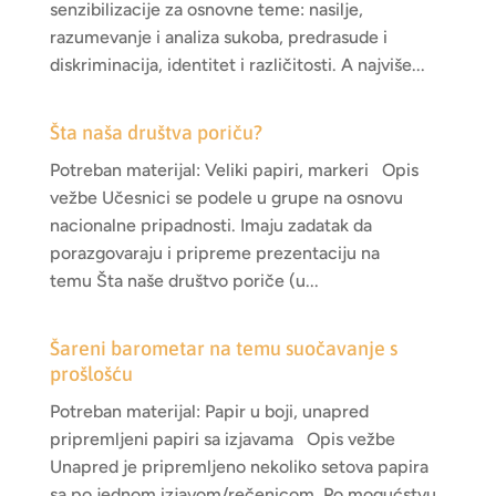
senzibilizacije za osnovne teme: nasilje,
razumevanje i analiza sukoba, predrasude i
diskriminacija, identitet i različitosti. A najviše...
Šta naša društva poriču?
Potreban materijal: Veliki papiri, markeri Opis
vežbe Učesnici se podele u grupe na osnovu
nacionalne pripadnosti. Imaju zadatak da
porazgovaraju i pripreme prezentaciju na
temu Šta naše društvo poriče (u...
Šareni barometar na temu suočavanje s
prošlošću
Potreban materijal: Papir u boji, unapred
pripremljeni papiri sa izjavama Opis vežbe
Unapred je pripremljeno nekoliko setova papira
sa po jednom izjavom/rečenicom. Po mogućstvu,