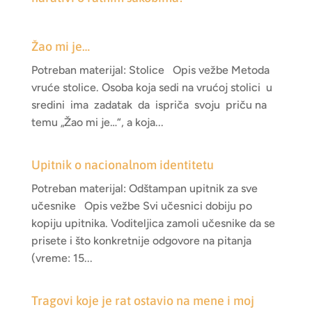
Žao mi je…
Potreban materijal: Stolice Opis vežbe Metoda
vruće stolice. Osoba koja sedi na vrućoj stolici u
sredini ima zadatak da ispriča svoju priču na
temu „Žao mi je…“, a koja...
Upitnik o nacionalnom identitetu
Potreban materijal: Odštampan upitnik za sve
učesnike Opis vežbe Svi učesnici dobiju po
kopiju upitnika. Voditeljica zamoli učesnike da se
prisete i što konkretnije odgovore na pitanja
(vreme: 15...
Tragovi koje je rat ostavio na mene i moj