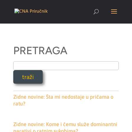
PRETRAGA
Zidne novine: Šta mi nedostaje u pričama o
ratu?
Zidne novine: Kome i čemu služe dominantni
narativi o ratnim sukobima?