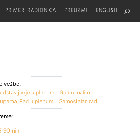
PRIMERI RADIONICA
PREUZMI
ENGLISH
p vežbe:
edstavljanje u plenumu
,
Rad u malim
rupama
,
Rad u plenumu
,
Samostalan rad
reme:
5-90min