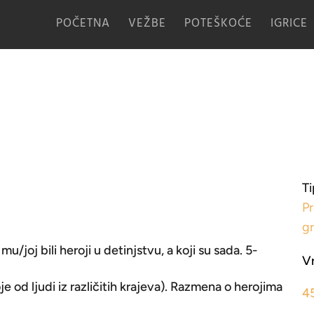
POČETNA
VEŽBE
POTEŠKOĆE
IGRICE
Ti
Pr
g
mu/joj bili heroji u detinjstvu, a koji su sada. 5-
V
e od ljudi iz različitih krajeva). Razmena o herojima
4