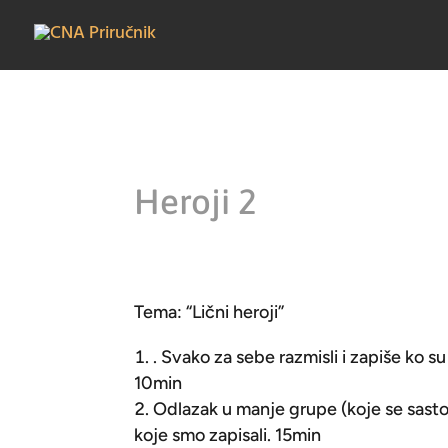
Heroji 2
Tema: “Lični heroji”
. Svako za sebe razmisli i zapiše ko su 
10min
Odlazak u manje grupe (koje se sastoj
koje smo zapisali. 15min