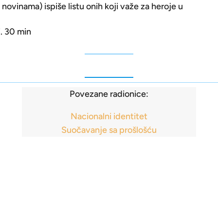
novinama) ispiše listu onih koji važe za heroje u
i. 30 min
Povezane radionice:
Nacionalni identitet
Suočavanje sa prošlošću