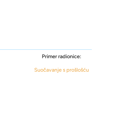
Primer radionice:
Suočavanje s prošlošću