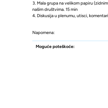
Mala grupa na velikom papiru (zidnim 
našim društvima. 15 min
Diskusija u plenumu, utisci, komentar
Napomena:
Moguće poteškoće: