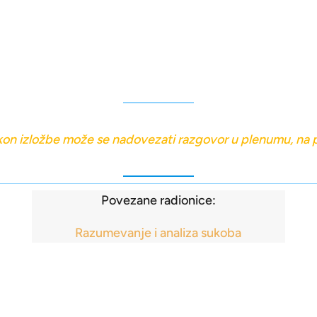
on izložbe može se nadovezati razgovor u plenumu, na p
Povezane radionice:
Razumevanje i analiza sukoba