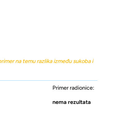
rimer na temu razlika između sukoba i
Primer radionice:
nema rezultata