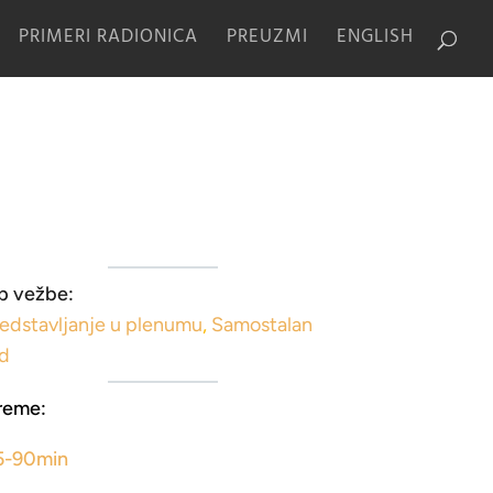
PRIMERI RADIONICA
PREUZMI
ENGLISH
p vežbe:
edstavljanje u plenumu
,
Samostalan
ad
reme:
5-90min