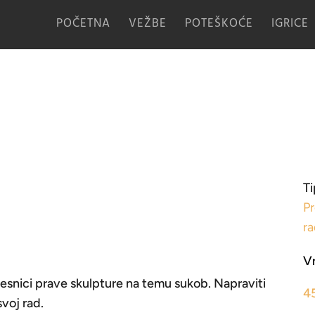
POČETNA
VEŽBE
POTEŠKOĆE
IGRICE
Ti
Pr
r
V
esnici prave skulpture na temu sukob. Napraviti
4
voj rad.