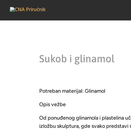
Sukob i glinamol
Potreban materijal: Glinamol
Opis vežbe
Od ponuđenog glinamola i plastelina uč
izložbu skulptura, gde svako predstavi s