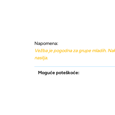
Napomena:
V
e
žba je pogodna za grupe mladih. Nak
nasilja.
Moguće poteškoće: