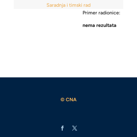
Saradnja i timski rad
Primer radionice:
nema rezultata
© CNA