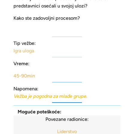
predstavnici osećali u svojoj ulozi?
Kako ste zadovoljni procesom?
Tip vežbe:
Igra uloga
Vreme:
45-90min
Napomena:
Vežba je pogodna za mlađe grupe.
Moguće poteškoće:
Povezane radionice:
Liderstvo