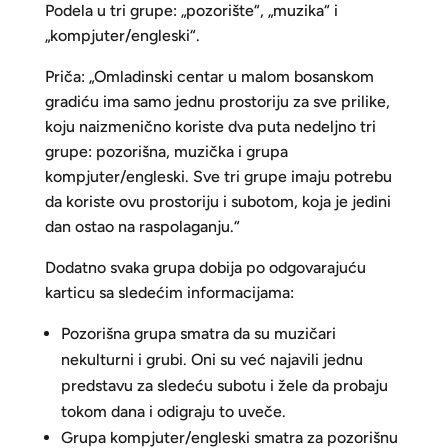
Podela u tri grupe: „pozorište“, „muzika“ i
„kompjuter/engleski“.
Priča: „Omladinski centar u malom bosanskom
gradiću ima samo jednu prostoriju za sve prilike,
koju naizmenično koriste dva puta nedeljno tri
grupe: pozorišna, muzička i grupa
kompjuter/engleski. Sve tri grupe imaju potrebu
da koriste ovu prostoriju i subotom, koja je jedini
dan ostao na raspolaganju.“
Dodatno svaka grupa dobija po odgovarajuću
karticu sa sledećim informacijama:
Pozorišna grupa smatra da su muzičari
nekulturni i grubi. Oni su već najavili jednu
predstavu za sledeću subotu i žele da probaju
tokom dana i odigraju to uveče.
Grupa kompjuter/engleski smatra za pozorišnu