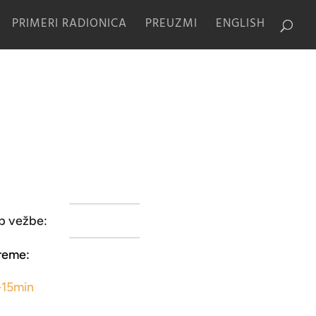
PRIMERI RADIONICA
PREUZMI
ENGLISH
p vežbe:
reme:
-15min