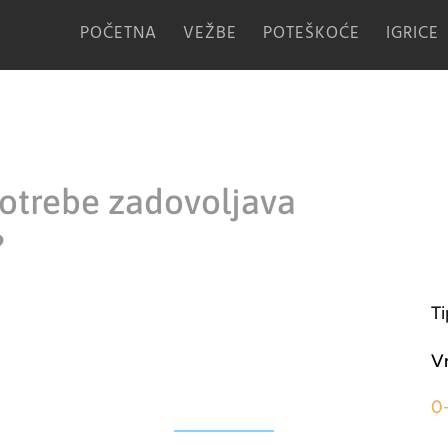
POČETNA
VEŽBE
POTEŠKOĆE
IGRICE
potrebe zadovoljava
?
Ti
V
0