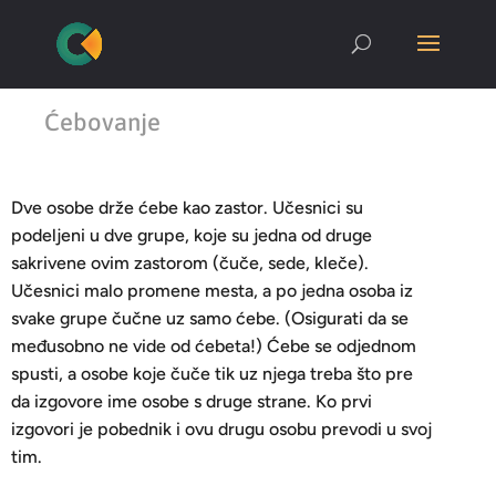
Ćebovanje
Dve osobe drže ćebe kao zastor. Učesnici su
podeljeni u dve grupe, koje su jedna od druge
sakrivene ovim zastorom (čuče, sede, kleče).
Učesnici malo promene mesta, a po jedna osoba iz
svake grupe čučne uz samo ćebe. (Osigurati da se
međusobno ne vide od ćebeta!) Ćebe se odjednom
spusti, a osobe koje čuče tik uz njega treba što pre
da izgovore ime osobe s druge strane. Ko prvi
izgovori je pobednik i ovu drugu osobu prevodi u svoj
tim.