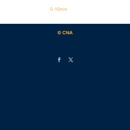
0-15min
© CNA