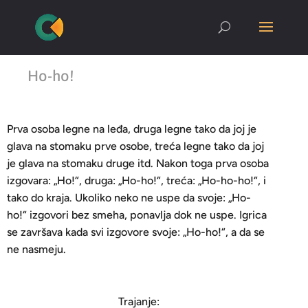
Ho-ho!
Prva osoba legne na leđa, druga legne tako da joj je
glava na stomaku prve osobe, treća legne tako da joj
je glava na stomaku druge itd. Nakon toga prva osoba
izgovara: „Ho!“, druga: „Ho-ho!“, treća: „Ho-ho-ho!“, i
tako do kraja. Ukoliko neko ne uspe da svoje: „Ho-
ho!“ izgovori bez smeha, ponavlja dok ne uspe. Igrica
se završava kada svi izgovore svoje: „Ho-ho!“, a da se
ne nasmeju.
Trajanje: