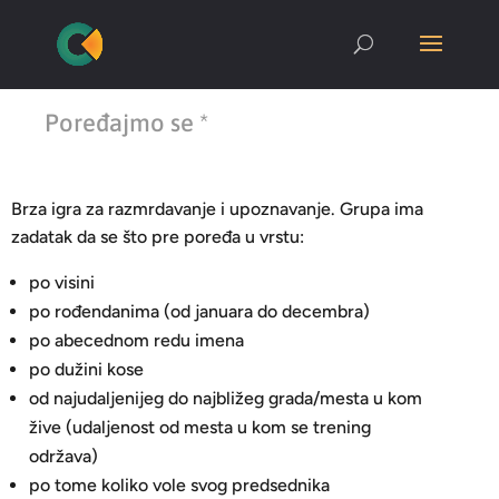
Poređajmo se *
Brza igra za razmrdavanje i upoznavanje. Grupa ima
zadatak da se što pre poređa u vrstu:
po visini
po rođendanima (od januara do decembra)
po abecednom redu imena
po dužini kose
od najudaljenijeg do najbližeg grada/mesta u kom
žive (udaljenost od mesta u kom se trening
održava)
po tome koliko vole svog predsednika