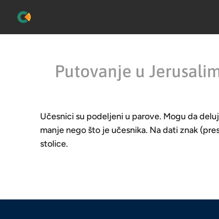
Putovanje u Jerusali
Učesnici su podeljeni u parove. Mogu da deluj
manje nego što je učesnika. Na dati znak (pre
stolice.