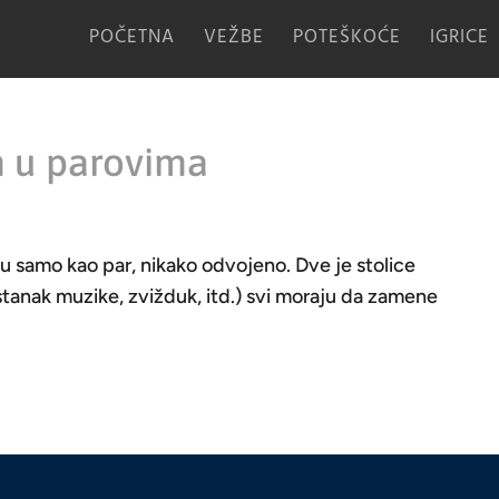
POČETNA
VEŽBE
POTEŠKOĆE
IGRICE
m u parovima
u samo kao par, nikako odvojeno. Dve je stolice
stanak muzike, zvižduk, itd.) svi moraju da zamene