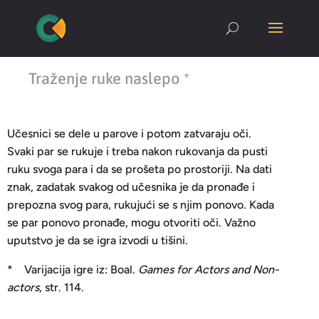
Traženje ruke naslepo *
Učesnici se dele u parove i potom zatvaraju oči.
Svaki par se rukuje i treba nakon rukovanja da pusti
ruku svoga para i da se prošeta po prostoriji. Na dati
znak, zadatak svakog od učesnika je da pronađe i
prepozna svog para, rukujući se s njim ponovo. Kada
se par ponovo pronađe, mogu otvoriti oči. Važno
uputstvo je da se igra izvodi u tišini.
* Varijacija igre iz: Boal.
Games for Actors and Non-
actors
, str. 114.