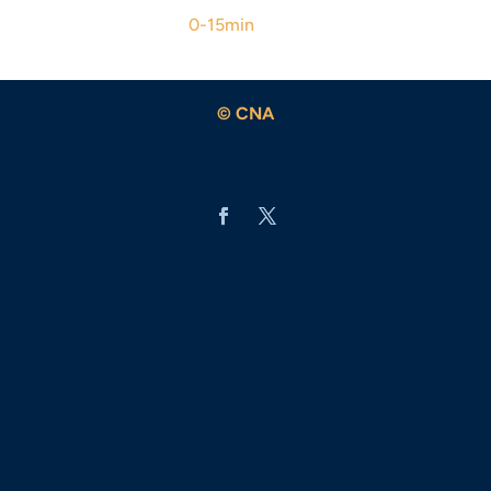
0-15min
© CNA