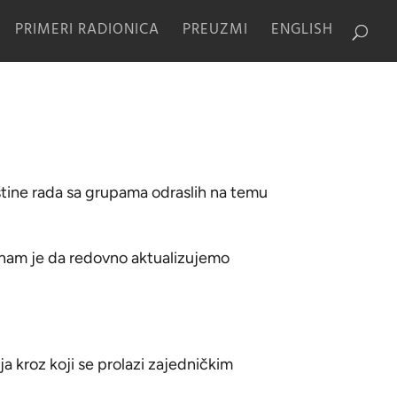
PRIMERI RADIONICA
PREUZMI
ENGLISH
eštine rada sa grupama odraslih na temu
 nam je da redovno aktualizujemo
ja kroz koji se prolazi zajedničkim