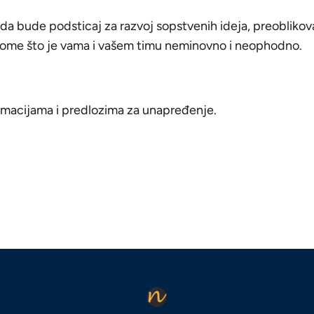
a da bude podsticaj za razvoj sopstvenih ideja, preobliko
onome što je vama i vašem timu neminovno i neophodno.
rmacijama i predlozima za unapređenje.