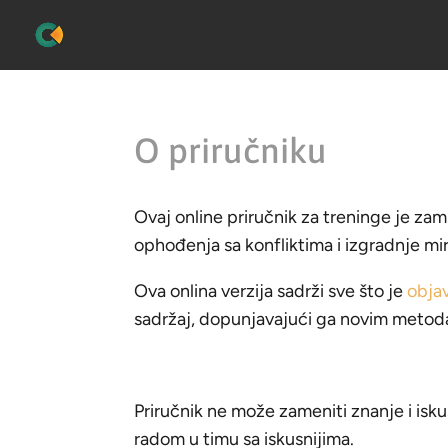
O priručniku
Ovaj online priručnik za treninge je za
ophođenja sa konfliktima i izgradnje mir
Ova onlina verzija sadrži sve što je
obja
sadržaj, dopunjavajući ga novim metodam
Priručnik ne može zameniti znanje i isku
radom u timu sa iskusnijima.