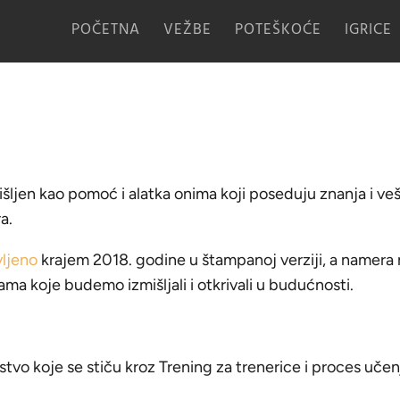
POČETNA
VEŽBE
POTEŠKOĆE
IGRICE
mišljen kao pomoć i alatka onima koji poseduju znanja i v
a.
vljeno
krajem 2018. godine u štampanoj verziji, a namera
a koje budemo izmišljali i otkrivali u budućnosti.
stvo koje se stiču kroz Trening za trenerice i proces učen