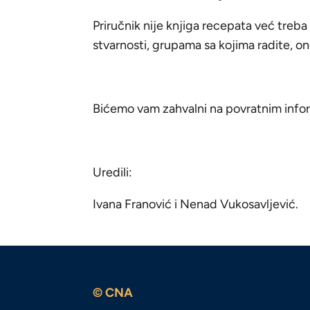
Priručnik nije knjiga recepata već treb
stvarnosti, grupama sa kojima radite, 
Bićemo vam zahvalni na povratnim info
Uredili:
Ivana Franović i Nenad Vukosavljević.
© CNA