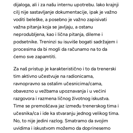
dijaloga, ali i za našu internu upotrebu. Iako krajnji
cilj nije sastavljanje dokumentacije, ipak je važno
voditi beleške, a posebno je važno zapisivati
važna pitanja koja se javljaju, a ostanu
neprodubljena, kao i lična pitanja, dileme i
podsetnike. Treninzi su isuviše bogati sadržajem i
procesima da bi mogli da računamo na to da
ćemo sve zapamtiti.
Za naš pristup je karakteristično i to da trenerski
tim aktivno učestvuje na radionicama,
ravnopravno sa ostalim učesnicima/cama,
obavezno u vežbama upoznavanja i u većini
razgovora i razmena ličnog životnog iskustva.
Time se premošćava jaz između trenerskog tima i
učesnika/ca i ide ka stvaranju jednog velikog tima.
No, to nije jedini razlog. Smatramo da svojim
uvidima i iskustvom možemo da doprinesemo