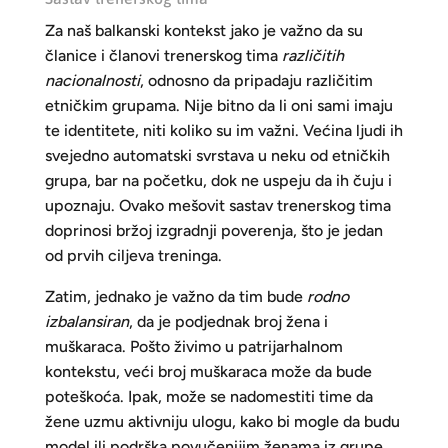
Za naš balkanski kontekst jako je važno da su
članice i članovi trenerskog tima
različitih
nacionalnosti
, odnosno da pripadaju različitim
etničkim grupama. Nije bitno da li oni sami imaju
te identitete, niti koliko su im važni. Većina ljudi ih
svejedno automatski svrstava u neku od etničkih
grupa, bar na početku, dok ne uspeju da ih čuju i
upoznaju. Ovako mešovit sastav trenerskog tima
doprinosi bržoj izgradnji poverenja, što je jedan
od prvih ciljeva treninga.
Zatim, jednako je važno da tim bude
rodno
izbalansiran
, da je podjednak broj žena i
muškaraca. Pošto živimo u patrijarhalnom
kontekstu, veći broj muškaraca može da bude
poteškoća. Ipak, može se nadomestiti time da
žene uzmu aktivniju ulogu, kako bi mogle da budu
model ili podrška povučenijim ženama iz grupe.