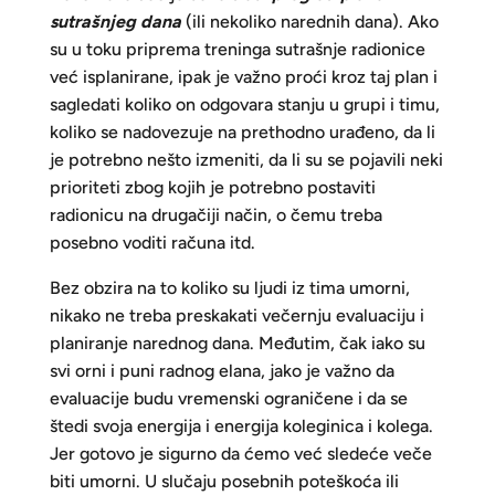
sutrašnjeg dana
(ili nekoliko narednih dana). Ako
su u toku priprema treninga sutrašnje radionice
već isplanirane, ipak je važno proći kroz taj plan i
sagledati koliko on odgovara stanju u grupi i timu,
koliko se nadovezuje na prethodno urađeno, da li
je potrebno nešto izmeniti, da li su se pojavili neki
prioriteti zbog kojih je potrebno postaviti
radionicu na drugačiji način, o čemu treba
posebno voditi računa itd.
Bez obzira na to koliko su ljudi iz tima umorni,
nikako ne treba preskakati večernju evaluaciju i
planiranje narednog dana. Međutim, čak iako su
svi orni i puni radnog elana, jako je važno da
evaluacije budu vremenski ograničene i da se
štedi svoja energija i energija koleginica i kolega.
Jer gotovo je sigurno da ćemo već sledeće veče
biti umorni. U slučaju posebnih poteškoća ili