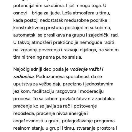
potencijalnim sukobima. I još mnogo toga. U
osnovi – briga za ljude. Loša atmosfera u timu,
kada postoji nedostatak međusobne podrške i
konstruktivnog pristupa postojećim sukobima,
automatski se preslikava na grupu i zajednički rad.
U takvoj atmosferi praktično je nemoguće raditi
na izgradnji poverenja i razvoju dijaloga, pa samim
tim ni trening nema puno smisla.
Najočigledniji deo posla je
vođenje vežbi i
radionica
. Podrazumeva sposobnost da se
uputstva za vežbe daju precizno i jednostavnim
jezikom, facilitaciju razgovora i moderaciju
procesa. To sa sobom povlači čitav niz zadataka:
praćenje ko se javlja za reč i poštovanje
redosleda, praćenje nivoa energije i
angažovanosti u grupi, prilagođavanje programa
realnom stanju u grupi i timu, stvaranje prostora i