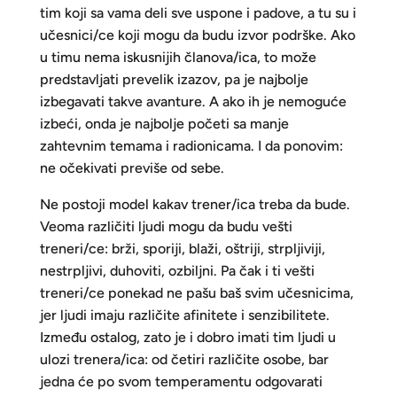
tim koji sa vama deli sve uspone i padove, a tu su i
učesnici/ce koji mogu da budu izvor podrške. Ako
u timu nema iskusnijih članova/ica, to može
predstavljati prevelik izazov, pa je najbolje
izbegavati takve avanture. A ako ih je nemoguće
izbeći, onda je najbolje početi sa manje
zahtevnim temama i radionicama. I da ponovim:
ne očekivati previše od sebe.
Ne postoji model kakav trener/ica treba da bude.
Veoma različiti ljudi mogu da budu vešti
treneri/ce: brži, sporiji, blaži, oštriji, strpljiviji,
nestrpljivi, duhoviti, ozbiljni. Pa čak i ti vešti
treneri/ce ponekad ne pašu baš svim učesnicima,
jer ljudi imaju različite afinitete i senzibilitete.
Između ostalog, zato je i dobro imati tim ljudi u
ulozi trenera/ica: od četiri različite osobe, bar
jedna će po svom temperamentu odgovarati