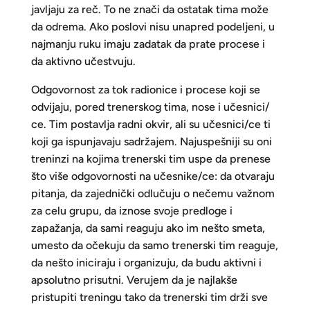
javljaju za reč. To ne znači da ostatak tima može
da odrema. Ako poslovi nisu unapred podeljeni, u
najmanju ruku imaju zadatak da prate procese i
da aktivno učestvuju.
Odgovornost za tok radionice i procese koji se
odvijaju, pored trenerskog tima, nose i učesnici/
ce. Tim postavlja radni okvir, ali su učesnici/ce ti
koji ga ispunjavaju sadržajem. Najuspešniji su oni
treninzi na kojima trenerski tim uspe da prenese
što više odgovornosti na učesnike/ce: da otvaraju
pitanja, da zajednički odlučuju o nečemu važnom
za celu grupu, da iznose svoje predloge i
zapažanja, da sami reaguju ako im nešto smeta,
umesto da očekuju da samo trenerski tim reaguje,
da nešto iniciraju i organizuju, da budu aktivni i
apsolutno prisutni. Verujem da je najlakše
pristupiti treningu tako da trenerski tim drži sve