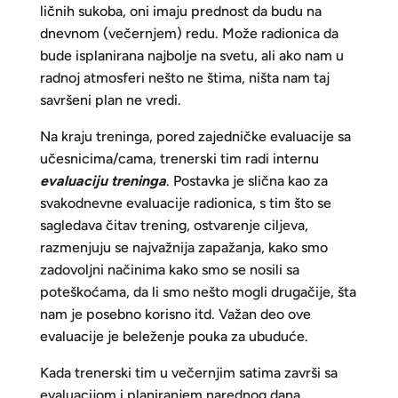
ličnih sukoba, oni imaju prednost da budu na
dnevnom (večernjem) redu. Može radionica da
bude isplanirana najbolje na svetu, ali ako nam u
radnoj atmosferi nešto ne štima, ništa nam taj
savršeni plan ne vredi.
Na kraju treninga, pored zajedničke evaluacije sa
učesnicima/cama, trenerski tim radi internu
evaluaciju treninga
. Postavka je slična kao za
svakodnevne evaluacije radionica, s tim što se
sagledava čitav trening, ostvarenje ciljeva,
razmenjuju se najvažnija zapažanja, kako smo
zadovoljni načinima kako smo se nosili sa
poteškoćama, da li smo nešto mogli drugačije, šta
nam je posebno korisno itd. Važan deo ove
evaluacije je beleženje pouka za ubuduće.
Kada trenerski tim u večernjim satima završi sa
evaluacijom i planiranjem narednog dana,