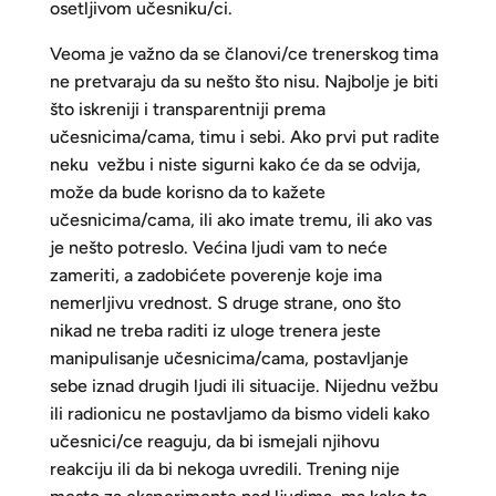
osetljivom učesniku/ci.
Veoma je važno da se članovi/ce trenerskog tima
ne pretvaraju da su nešto što nisu. Najbolje je biti
što iskreniji i transparentniji prema
učesnicima/cama, timu i sebi. Ako prvi put radite
neku vežbu i niste sigurni kako će da se odvija,
može da bude korisno da to kažete
učesnicima/cama, ili ako imate tremu, ili ako vas
je nešto potreslo. Većina ljudi vam to neće
zameriti, a zadobićete poverenje koje ima
nemerljivu vrednost. S druge strane, ono što
nikad ne treba raditi iz uloge trenera jeste
manipulisanje učesnicima/cama, postavljanje
sebe iznad drugih ljudi ili situacije. Nijednu vežbu
ili radionicu ne postavljamo da bismo videli kako
učesnici/ce reaguju, da bi ismejali njihovu
reakciju ili da bi nekoga uvredili. Trening nije