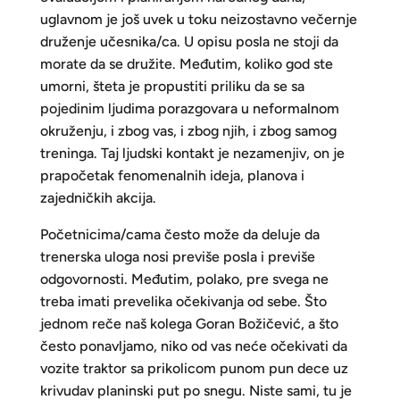
uglavnom je još uvek u toku neizostavno večernje
druženje učesnika/ca. U opisu posla ne stoji da
morate da se družite. Međutim, koliko god ste
umorni, šteta je propustiti priliku da se sa
pojedinim ljudima porazgovara u neformalnom
okruženju, i zbog vas, i zbog njih, i zbog samog
treninga. Taj ljudski kontakt je nezamenjiv, on je
prapočetak fenomenalnih ideja, planova i
zajedničkih akcija.
Početnicima/cama često može da deluje da
trenerska uloga nosi previše posla i previše
odgovornosti. Međutim, polako, pre svega ne
treba imati prevelika očekivanja od sebe. Što
jednom reče naš kolega Goran Božičević, a što
često ponavljamo, niko od vas neće očekivati da
vozite traktor sa prikolicom punom pun dece uz
krivudav planinski put po snegu. Niste sami, tu je