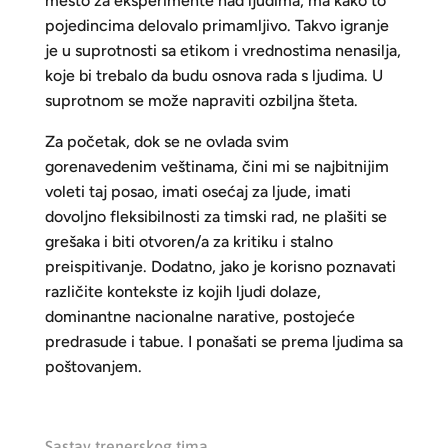
mesto za eksperimente nad ljudima, ma kako to
pojedincima delovalo primamljivo. Takvo igranje
je u suprotnosti sa etikom i vrednostima nenasilja,
koje bi trebalo da budu osnova rada s ljudima. U
suprotnom se može napraviti ozbiljna šteta.
Za početak, dok se ne ovlada svim
gorenavedenim veštinama, čini mi se najbitnijim
voleti taj posao, imati osećaj za ljude, imati
dovoljno fleksibilnosti za timski rad, ne plašiti se
grešaka i biti otvoren/a za kritiku i stalno
preispitivanje. Dodatno, jako je korisno poznavati
različite kontekste iz kojih ljudi dolaze,
dominantne nacionalne narative, postojeće
predrasude i tabue. I ponašati se prema ljudima sa
poštovanjem.
Sastav trenerskog tima