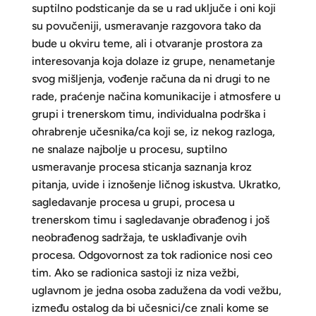
suptilno podsticanje da se u rad uključe i oni koji
su povučeniji, usmeravanje razgovora tako da
bude u okviru teme, ali i otvaranje prostora za
interesovanja koja dolaze iz grupe, nenametanje
svog mišljenja, vođenje računa da ni drugi to ne
rade, praćenje načina komunikacije i atmosfere u
grupi i trenerskom timu, individualna podrška i
ohrabrenje učesnika/ca koji se, iz nekog razloga,
ne snalaze najbolje u procesu, suptilno
usmeravanje procesa sticanja saznanja kroz
pitanja, uvide i iznošenje ličnog iskustva. Ukratko,
sagledavanje procesa u grupi, procesa u
trenerskom timu i sagledavanje obrađenog i još
neobrađenog sadržaja, te usklađivanje ovih
procesa. Odgovornost za tok radionice nosi ceo
tim. Ako se radionica sastoji iz niza vežbi,
uglavnom je jedna osoba zadužena da vodi vežbu,
između ostalog da bi učesnici/ce znali kome se