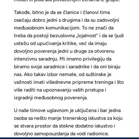
Takođe, bitno je da se članice i članovi tima
osećaju dobro jedni s drugima i da su zadovoljni
međusobnom komunikacijom. To ne znači da
treba da postoji bezuslovna „lojalnost“ i da se ljudi
ustežu od upućivanja kritike, već da imaju
dovoljno poverenja jedni u druge za otvorenu
intenzivnu saradnju. Mi imamo privilegiju da
biramo svoje saradnice i saradnike i da oni biraju
nas. Ako takav izbor nemate, od suštinske je
važnosti imati višednevne pripreme treninga i što
više raditi na upoznavanju vaših pristupa i
izgradnji međusobnog poverenja.
U naše timove uglavnom je uključena i bar jedna
osoba sa nešto manje trenerskog iskustva za koju
se stvara prostor da stekne dodatno iskustvo i
dovoljno samopouzdanja da vodi radionice.