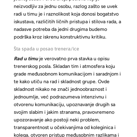
neizvodljiv za jednu osobu, razlog zašto se uvek
radi u timu je i raznolikost koja donosi bogatstvo
iskustava, različitih ličnih pristupa i stilova rada, a
nadasve potreba da jedni drugima budemo
podrška kroz iskrenu konstruktivnu kritiku.
Šta spada u posao trenera/ice
Rad u timu
je verovatno prva stavka u opisu
trenerskog posla. Skladan tim i atmosfera koju
grade međusobnom komunikacijom i saradnjom i
te kako utiču na rad i skladnost grupe. Ovde
skladnost nikako ne znači jednoobraznost i
jednoumlje, već podrazumeva intenzivnu i
otvorenu komunikaciju, upoznavanje drugih sa
svojim slabim i jakim stranama, pravovremeno
upozoravanje ako postoji neki problem,
transparentnost u očekivanjima od koleginica i
kolega, otvoren pristup međusobnim razlikama i