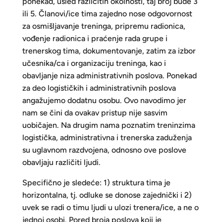
ponekad, usled različitih okolnosti, taj broj bude 3
ili 5. Članovi/ice tima zajedno nose odgovornost
za osmišljavanje treninga, pripremu radionica,
vođenje radionica i praćenje rada grupe i
trenerskog tima, dokumentovanje, zatim za izbor
učesnika/ca i organizaciju treninga, kao i
obavljanje niza administrativnih poslova. Ponekad
za deo logističkih i administrativnih poslova
angažujemo dodatnu osobu. Ovo navodimo jer
nam se čini da ovakav pristup nije sasvim
uobičajen. Na drugim nama poznatim treninzima
logistička, administrativna i trenerska zaduženja
su uglavnom razdvojena, odnosno ove poslove
obavljaju različiti ljudi.
Specifično je sledeće: 1) struktura tima je
horizontalna, tj. odluke se donose zajednički i 2)
uvek se radi o timu ljudi u ulozi trenera/ice, a ne o
jednoj osobi. Pored broja poslova koji je