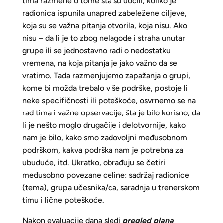
tima razmene o tome šta su uočili, koliko je
radionica ispunila unapred zabeležene ciljeve,
koja su se važna pitanja otvorila, koja nisu. Ako
nisu – da li je to zbog nelagode i straha unutar
grupe ili se jednostavno radi o nedostatku
vremena, na koja pitanja je jako važno da se
vratimo. Tada razmenjujemo zapažanja o grupi,
kome bi možda trebalo više podrške, postoje li
neke specifičnosti ili poteškoće, osvrnemo se na
rad tima i važne opservacije, šta je bilo korisno, da
li je nešto moglo drugačije i delotvornije, kako
nam je bilo, kako smo zadovoljni međusobnom
podrškom, kakva podrška nam je potrebna za
ubuduće, itd. Ukratko, obrađuju se četiri
međusobno povezane celine: sadržaj radionice
(tema), grupa učesnika/ca, saradnja u trenerskom
timu i lične poteškoće.
Nakon evaluacije dana sledi
pregled plana