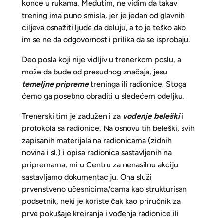
konce u rukama. Međutim, ne vidim da takav
trening ima puno smisla, jer je jedan od glavnih
ciljeva osnažiti ljude da deluju, a to je teško ako
im se ne da odgovornost i prilika da se isprobaju.
Deo posla koji nije vidljiv u trenerkom poslu, a
može da bude od presudnog značaja, jesu
temeljne pripreme
treninga ili radionice. Stoga
ćemo ga posebno obraditi u sledećem odeljku.
Trenerski tim je zadužen i za
vođenje beleški
i
protokola sa radionice. Na osnovu tih beleški, svih
zapisanih materijala na radionicama (zidnih
novina i sl.) i opisa radionica sastavljenih na
pripremama, mi u Centru za nenasilnu akciju
sastavljamo dokumentaciju. Ona služi
prvenstveno učesnicima/cama kao strukturisan
podsetnik, neki je koriste čak kao priručnik za
prve pokušaje kreiranja i vođenja radionice ili