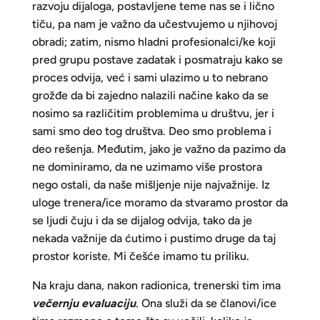
razvoju dijaloga, postavljene teme nas se i lično
tiču, pa nam je važno da učestvujemo u njihovoj
obradi; zatim, nismo hladni profesionalci/ke koji
pred grupu postave zadatak i posmatraju kako se
proces odvija, već i sami ulazimo u to nebrano
grožđe da bi zajedno nalazili načine kako da se
nosimo sa različitim problemima u društvu, jer i
sami smo deo tog društva. Deo smo problema i
deo rešenja. Međutim, jako je važno da pazimo da
ne dominiramo, da ne uzimamo više prostora
nego ostali, da naše mišljenje nije najvažnije. Iz
uloge trenera/ice moramo da stvaramo prostor da
se ljudi čuju i da se dijalog odvija, tako da je
nekada važnije da ćutimo i pustimo druge da taj
prostor koriste. Mi češće imamo tu priliku.
Na kraju dana, nakon radionica, trenerski tim ima
večernju evaluaciju
. Ona služi da se članovi/ice