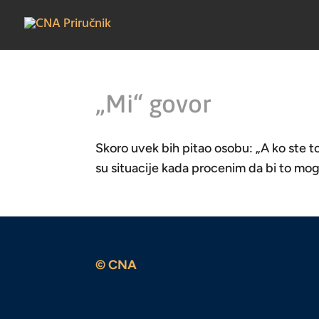
„Mi“ govor
Skoro uvek bih pitao osobu: „A ko ste t
su situacije kada procenim da bi to mog
© CNA