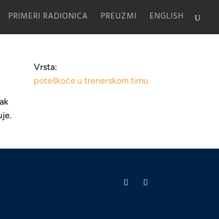
PRIMERI RADIONICA
PREUZMI
ENGLISH
Vrsta:
poteškoće u trenerskom timu
tak
uje.