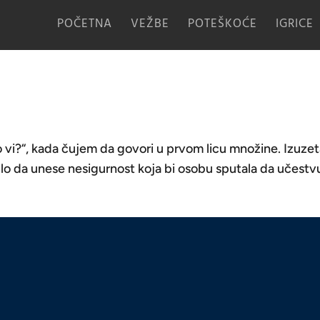
POČETNA
VEŽBE
POTEŠKOĆE
IGRICE
o vi?“, kada čujem da govori u prvom licu množine. Izuze
lo da unese nesigurnost koja bi osobu sputala da učestv