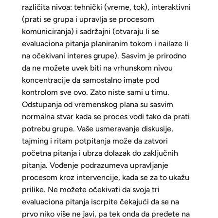
različita nivoa: tehnički (vreme, tok), interaktivni
(prati se grupa i upravlja se procesom
komuniciranja) i sadržajni (otvaraju li se
evaluaciona pitanja planiranim tokom i nailaze li
na očekivani interes grupe). Sasvim je prirodno
da ne možete uvek biti na vrhunskom nivou
koncentracije da samostalno imate pod
kontrolom sve ovo. Zato niste sami u timu.
Odstupanja od vremenskog plana su sasvim
normalna stvar kada se proces vodi tako da prati
potrebu grupe. Vaše usmeravanje diskusije,
tajming i ritam potpitanja može da zatvori
početna pitanja i ubrza dolazak do zaključnih
pitanja. Vođenje podrazumeva upravljanje
procesom kroz intervencije, kada se za to ukažu
prilike. Ne možete očekivati da svoja tri
evaluaciona pitanja iscrpite čekajući da se na
prvo niko više ne javi, pa tek onda da pređete na