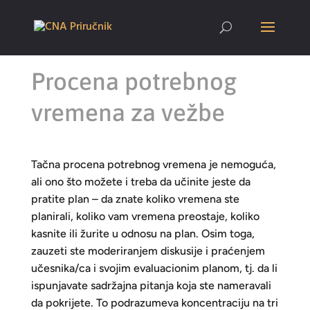
Procena potrebnog
vremena za vežbe
Tačna procena potrebnog vremena je nemoguća,
ali ono što možete i treba da učinite jeste da
pratite plan – da znate koliko vremena ste
planirali, koliko vam vremena preostaje, koliko
kasnite ili žurite u odnosu na plan. Osim toga,
zauzeti ste moderiranjem diskusije i praćenjem
učesnika/ca i svojim evaluacionim planom, tj. da li
ispunjavate sadržajna pitanja koja ste nameravali
da pokrijete. To podrazumeva koncentraciju na tri