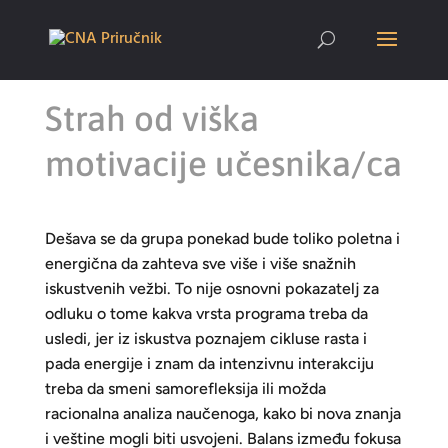
Strah od viška
motivacije učesnika/ca
Dešava se da grupa ponekad bude toliko poletna i
energična da zahteva sve više i više snažnih
iskustvenih vežbi. To nije osnovni pokazatelj za
odluku o tome kakva vrsta programa treba da
usledi, jer iz iskustva poznajem cikluse rasta i
pada energije i znam da intenzivnu interakciju
treba da smeni samorefleksija ili možda
racionalna analiza naučenoga, kako bi nova znanja
i veštine mogli biti usvojeni. Balans između fokusa