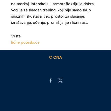
na sadržaj, interakciju i samorefleksiju je dobra
vodilja za skladan trening, koji nije samo skup
snažnih iskustava, već prostor za slušanje,
izražavanje, učenje, promišljanje i lični rast.
Vrsta:
lične poteškoće
© CNA