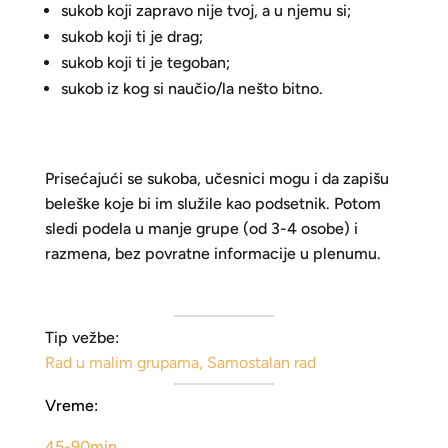
sukob koji zapravo nije tvoj, a u njemu si;
sukob koji ti je drag;
sukob koji ti je tegoban;
sukob iz kog si naučio/la nešto bitno.
Prisećajući se sukoba, učesnici mogu i da zapišu
beleške koje bi im služile kao podsetnik. Potom
sledi podela u manje grupe (od 3-4 osobe) i
razmena, bez povratne informacije u plenumu.
Tip vežbe:
Rad u malim grupama
,
Samostalan rad
Vreme:
45-90min