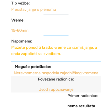
Tip vežbe:
Predstavljanje u plenumu
Vreme:
15-60min
Napomena:
Možete ponuditi kratko vreme za razmišljanje, a
onda započeti sa izvedbom.
Moguće poteškoće:
Neravnomerna raspodela zajedničkog vremena
Povezane radionice:
Uvod i upoznavanje
Primer radionice:
nema rezultata