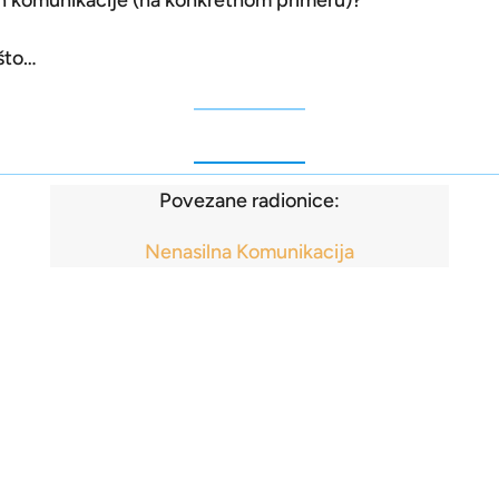
n komunikacije (na konkretnom primeru)?
 što…
Povezane radionice:
Nenasilna Komunikacija