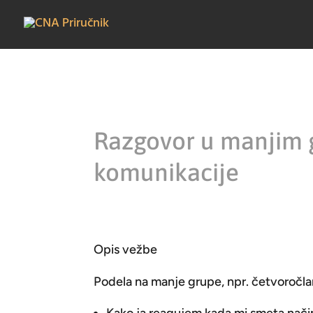
Razgovor u manjim
komunikacije
Opis vežbe
Podela na manje grupe, npr. četvoročla