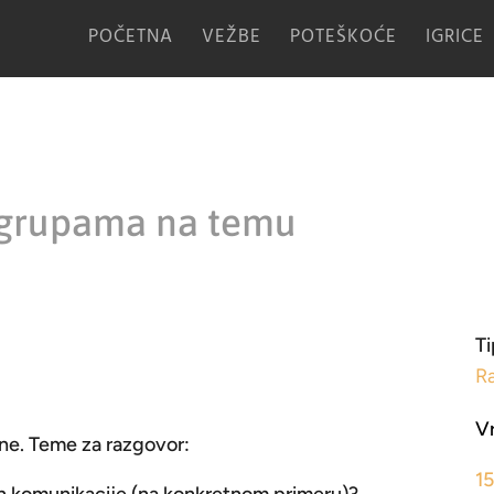
POČETNA
VEŽBE
POTEŠKOĆE
IGRICE
 grupama na temu
Ti
R
V
ne. Teme za razgovor:
1