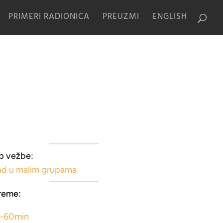
PRIMERI RADIONICA
PREUZMI
ENGLISH
p vežbe:
ad u malim grupama
reme:
5-60min