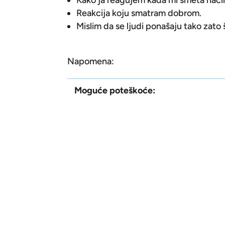
Kako ja reagujem kada mi smeta nači
Reakcija koju smatram dobrom.
Mislim da se ljudi ponašaju tako zato
Napomena:
Moguće poteškoće: