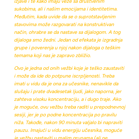
izjave i te kako imaju veze sa društvenim
sukobima, ali i našim emocijama i identitetima.
Međutim, kada uvide da se o suprotstavljenim
stavovima može razgovarati na konstruktivan
način, ohrabre se da nastave sa dijalogom. A tog
dijaloga smo žedni. Jedan od efekata je izgradnja
grupe i poverenja u njoj nakon dijaloga o teškim
temama koji nas je zapravo zbližio.
Ovo je jedna od onih vežbi koje je teško zaustaviti
i može da ide do potpune iscrpljenosti. Treba
imati u vidu da je ona za učesnike, nenavikle da
slušaju i prate dvadesetak ljudi, jako naporna, jer
zahteva visoku koncentraciju, a i dugo traje. Ako
je moguće, ovu vežbu treba raditi u prepodnevnoj
sesiji, jer je po podne koncentracija po pravilu
niža. Takođe, nakon 90 minuta valjalo bi napraviti
pauzu. Imajući u vidu energiju učesnika, moguće
je vežbu nastaviti u malim grupama (ali ne