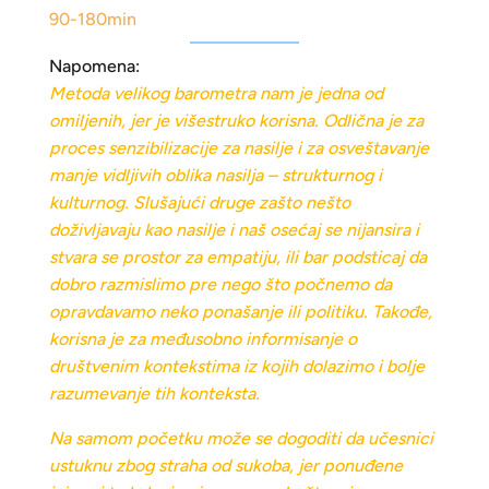
90-180min
Napomena:
Metoda velikog barometra nam je jedna od
omiljenih, jer je višestruko korisna. Odlična je
z
a
proces senzibilizacije za nasilje i za osveštavanje
manje vidljivih oblika nasilja – strukturnog i
k
ulturnog. Slušajući druge zašto nešto
doživljavaju kao nasilje i naš osećaj se nijansira i
stvara se prostor za empatiju, ili bar podsticaj da
dobro razmislimo pre nego što počnemo da
opravdavamo neko ponašanje ili politiku. Takođe,
korisna je za međusobno informisanje o
društvenim kontekstima iz kojih dolazimo i bolje
razumevanje tih konteksta.
Na samom početku može se dogoditi da učesnici
ustuknu zbog straha od sukoba, jer ponuđene