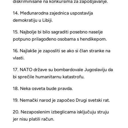
diskriminisane na konkursima za zapošljavanje.
14. Međunarodna zajednica uspostavlja
demokratiju u Libiji.
15. Najbolje bi bilo sagraditi posebno naselje
potpuno prilagođeno osobama s hendikepom.
16. Najlakše je zaposliti se ako si član stranke na
vlasti.
17. NATO države su bombardovale Jugoslaviju da
bi sprečile humanitarnu katastrofu.
18. Neka osveta bude pravda.
19. Nemački narod je započeo Drugi svetski rat.
20. Nezaposlenim izbeglicama isključuju struju
jer nisu platili račun.