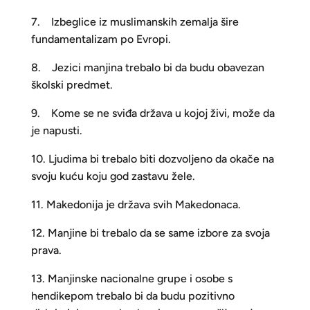
7. Izbeglice iz muslimanskih zemalja šire
fundamentalizam po Evropi.
8. Jezici manjina trebalo bi da budu obavezan
školski predmet.
9. Kome se ne sviđa država u kojoj živi, može da
je napusti.
10. Ljudima bi trebalo biti dozvoljeno da okače na
svoju kuću koju god zastavu žele.
11. Makedonija je država svih Makedonaca.
12. Manjine bi trebalo da se same izbore za svoja
prava.
13. Manjinske nacionalne grupe i osobe s
hendikepom trebalo bi da budu pozitivno