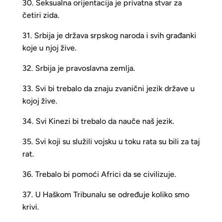
30. Seksualna orijentacija je privatna stvar za
četiri zida.
31. Srbija je država srpskog naroda i svih građanki
koje u njoj žive.
32. Srbija je pravoslavna zemlja.
33. Svi bi trebalo da znaju zvanični jezik države u
kojoj žive.
34. Svi Kinezi bi trebalo da nauče naš jezik.
35. Svi koji su služili vojsku u toku rata su bili za taj
rat.
36. Trebalo bi pomoći Africi da se civilizuje.
37. U Haškom Tribunalu se određuje koliko smo
krivi.