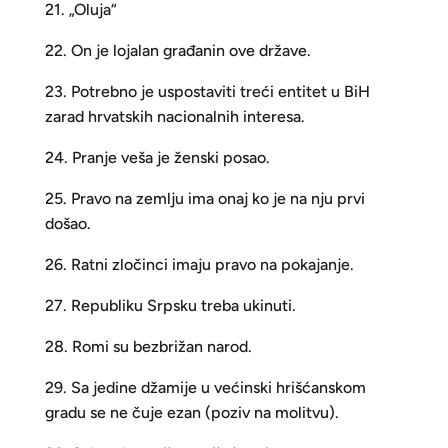
21. „Oluja“
22. On je lojalan građanin ove države.
23. Potrebno je uspostaviti treći entitet u BiH
zarad hrvatskih nacionalnih interesa.
24. Pranje veša je ženski posao.
25. Pravo na zemlju ima onaj ko je na nju prvi
došao.
26. Ratni zločinci imaju pravo na pokajanje.
27. Republiku Srpsku treba ukinuti.
28. Romi su bezbrižan narod.
29. Sa jedine džamije u većinski hrišćanskom
gradu se ne čuje ezan (poziv na molitvu).