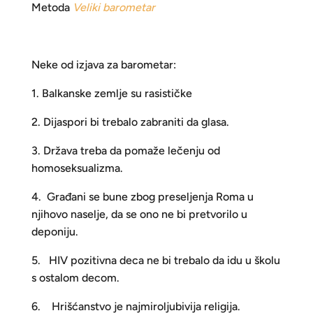
Metoda
Veliki barometar
Neke od izjava za barometar:
1. Balkanske zemlje su rasističke
2. Dijaspori bi trebalo zabraniti da glasa.
3. Država treba da pomaže lečenju od
homoseksualizma.
4. Građani se bune zbog preseljenja Roma u
njihovo naselje, da se ono ne bi pretvorilo u
deponiju.
5. HIV pozitivna deca ne bi trebalo da idu u školu
s ostalom decom.
6. Hrišćanstvo je najmiroljubivija religija.