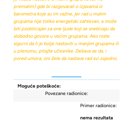
premalim) gde bi razgovarali o izjavama iz
barometra koje su im važne, jer rad u malim
grupama nije toliko energetski zahtevan, a može
biti podsticajan za one ljude koji se snebivaju da
slobodno govore u većim grupama. Ako niste
sigurni da li je bolje nastaviti u manjim grupama ili
u plenumu, pitajte učesnike. Dešava se da, i
pored umora, oni žele da nastave rad svi zajedno.
Moguće poteškoće:
Povezane radionice:
Primer radionice:
nema rezultata