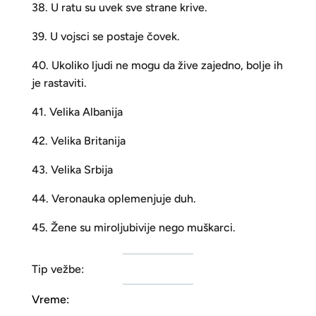
38. U ratu su uvek sve strane krive.
39. U vojsci se postaje čovek.
40. Ukoliko ljudi ne mogu da žive zajedno, bolje ih
je rastaviti.
41. Velika Albanija
42. Velika Britanija
43. Velika Srbija
44. Veronauka oplemenjuje duh.
45. Žene su miroljubivije nego muškarci.
Tip vežbe:
Vreme: