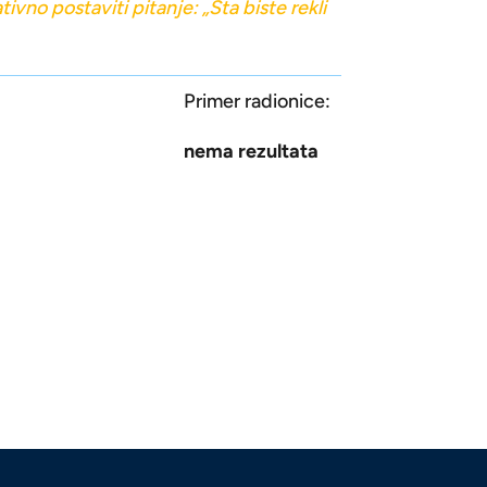
tivno postaviti pitanje: „Šta biste rekli
Primer radionice:
nema rezultata