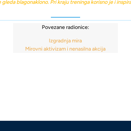
 gleda blagonaklono. Pri kraju treninga korisno je i inspira
Povezane radionice:
Izgradnja mira
Mirovni aktivizam i nenasilna akcija