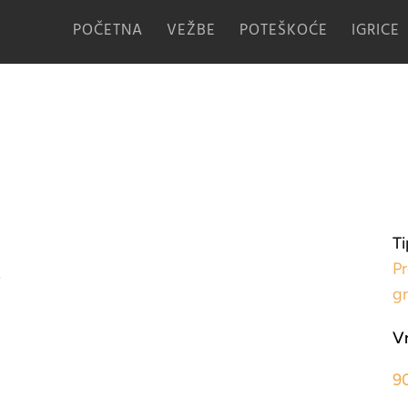
POČETNA
VEŽBE
POTEŠKOĆE
IGRICE
Ti
Pr
i
g
V
9