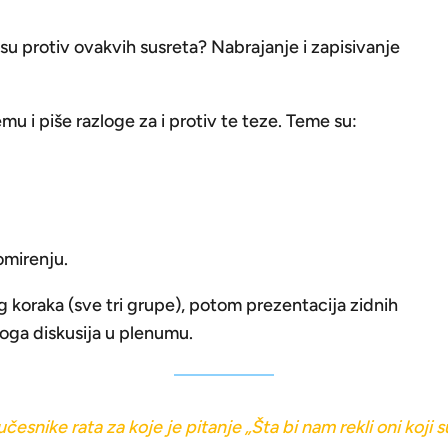
i su protiv ovakvih susreta? Nabrajanje i zapisivanje
u i piše razloge za i protiv te teze. Teme su:
omirenju.
g koraka (sve tri grupe), potom prezentacija zidnih
toga diskusija u plenumu.
esnike rata za koje je pitanje „Šta bi nam rekli oni koji s