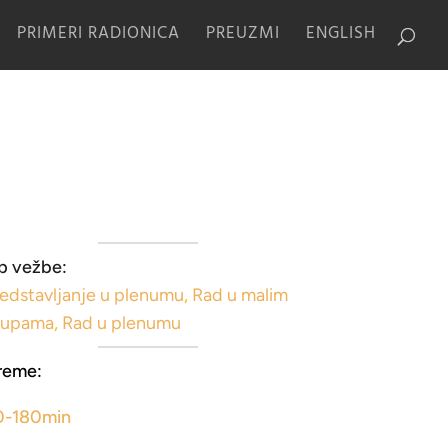
PRIMERI RADIONICA
PREUZMI
ENGLISH
p vežbe:
edstavljanje u plenumu
,
Rad u malim
rupama
,
Rad u plenumu
reme:
0-180min