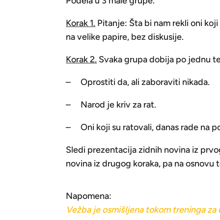
Podela u 3 male grupe.
K
orak 1.
Pitanje: Šta bi nam rekli oni koj
na velike papire, bez diskusije.
K
orak 2.
Svaka grupa dobija po jednu tem
– Oprostiti da, ali zaboraviti nikada.
– Narod je kriv za rat.
– Oni koji su ratovali, danas rade na p
Sledi prezentacija zidnih novina iz prvo
novina iz drugog koraka, pa na osnovu 
Napomena:
V
e
žba je osmišljena tokom treninga za uč