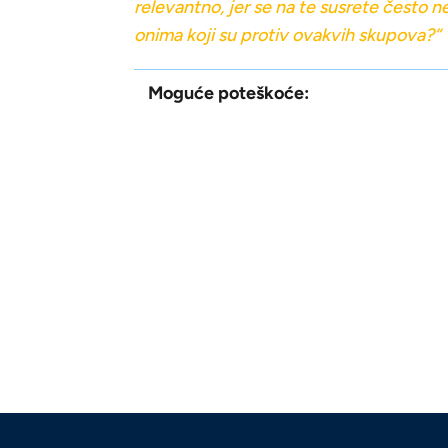
relevantno, jer se na te susrete često ne
onima koji su protiv ovakvih skupova?“
Moguće poteškoće: