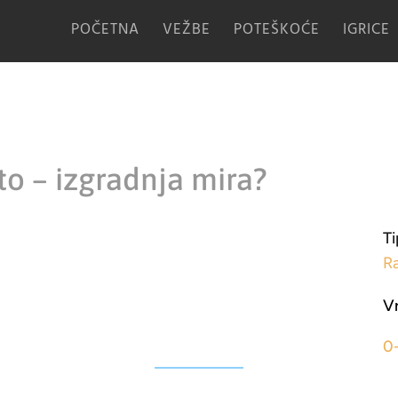
POČETNA
VEŽBE
POTEŠKOĆE
IGRICE
 to – izgradnja mira?
Ti
R
V
0