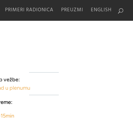
PRIMERI RADIONICA
PREUZMI
ENGLISH
p vežbe:
ad u plenumu
reme:
-15min