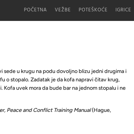
POČETNA
VEŽBE
POTEŠKOĆE
IGRICE
vi sede u krugu na podu dovoljno blizu jedni drugima i
u o stopalo. Zadatak je da kofa napravi čitav krug,
bi. Kofa uvek mora da bude bar na jednom stopalu i ne
r, Peace and Conflict Training Manual
(Hague,