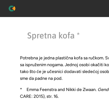
Spretna kofa *
Potrebna je jedna plastična kofa sa ručkom. S
sa ispruženim nogama. Jednoj osobi okačiti kof
tako što će je učesnici dodavati sledećoj oso
sme da padne na pod.
* Emma Feenstra and Nikki de Zwaan.
Gende
CARE: 2015), str. 16.