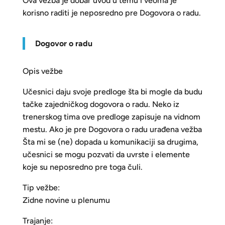
Ova vežba je dobar uvod u temu i veoma je
korisno raditi je neposredno pre Dogovora o radu.
Dogovor o radu
Opis vežbe
Učesnici daju svoje predloge šta bi mogle da budu
tačke zajedničkog dogovora o radu. Neko iz
trenerskog tima ove predloge zapisuje na vidnom
mestu. Ako je pre Dogovora o radu urađena vežba
Šta mi se (ne) dopada u komunikaciji sa drugima,
učesnici se mogu pozvati da uvrste i elemente
koje su neposredno pre toga čuli.
Tip vežbe:
Zidne novine u plenumu
Trajanje: