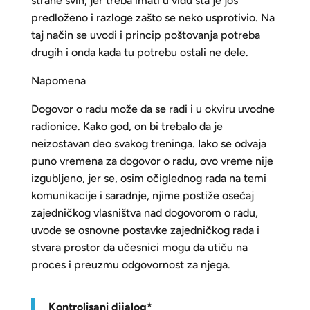
strane svih, jer treba imati u vidu šta je još
predloženo i razloge zašto se neko usprotivio. Na
taj način se uvodi i princip poštovanja potreba
drugih i onda kada tu potrebu ostali ne dele.
Napomena
Dogovor o radu može da se radi i u okviru uvodne
radionice. Kako god, on bi trebalo da je
neizostavan deo svakog treninga. Iako se odvaja
puno vremena za dogovor o radu, ovo vreme nije
izgubljeno, jer se, osim očiglednog rada na temi
komunikacije i saradnje, njime postiže osećaj
zajedničkog vlasništva nad dogovorom o radu,
uvode se osnovne postavke zajedničkog rada i
stvara prostor da učesnici mogu da utiču na
proces i preuzmu odgovornost za njega.
Kontrolisani dijalog*