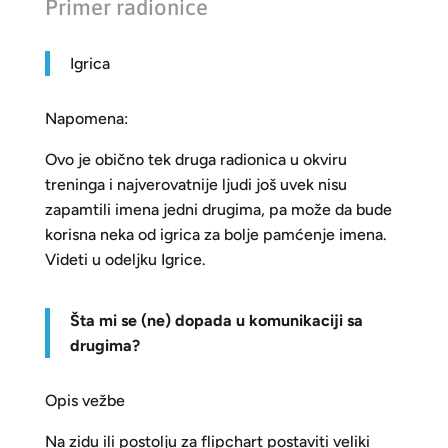
Primer radionice
Igrica
Napomena:
Ovo je obično tek druga radionica u okviru
treninga i najverovatnije ljudi još uvek nisu
zapamtili imena jedni drugima, pa može da bude
korisna neka od igrica za bolje pamćenje imena.
Videti u odeljku Igrice.
Šta mi se (ne) dopada u komunikaciji sa
drugima?
Opis vežbe
Na zidu ili postolju za flipchart postaviti veliki