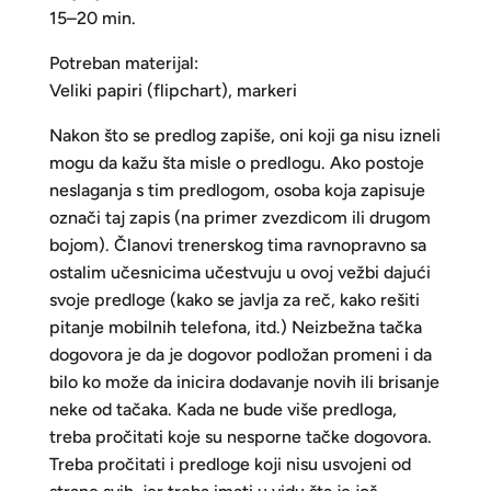
15–20 min.
Potreban materijal:
Veliki papiri (flipchart), markeri
Nakon što se predlog zapiše, oni koji ga nisu izneli
mogu da kažu šta misle o predlogu. Ako postoje
neslaganja s tim predlogom, osoba koja zapisuje
označi taj zapis (na primer zvezdicom ili drugom
bojom). Članovi trenerskog tima ravnopravno sa
ostalim učesnicima učestvuju u ovoj vežbi dajući
svoje predloge (kako se javlja za reč, kako rešiti
pitanje mobilnih telefona, itd.) Neizbežna tačka
dogovora je da je dogovor podložan promeni i da
bilo ko može da inicira dodavanje novih ili brisanje
neke od tačaka. Kada ne bude više predloga,
treba pročitati koje su nesporne tačke dogovora.
Treba pročitati i predloge koji nisu usvojeni od