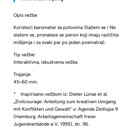
Opis vežbe
Koristeći barometar sa polovima Slažem se i Ne
slažem se, pronalaze se parovi koji imaju različita
mišljenja i za svaki par po jedan posmatrač.
Tip vežbe:
Interaktivna, iskustvena vežba
Trajanje:
45–60 min.
* Inspirisano vežbom iz: Dieter Lünse et al.
„Zivilcourage: Anleitung zum kreativen Umgang
mit Konflikten und Gewalt“ u: Agenda Zeitlupe 9
(Hamburg: Arbeitsgemeinschaft freier
Jugendverbände e.V, 1995), str. 96.