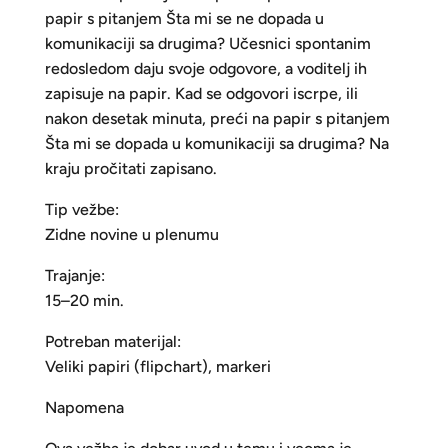
papir s pitanjem Šta mi se ne dopada u
komunikaciji sa drugima? Učesnici spontanim
redosledom daju svoje odgovore, a voditelj ih
zapisuje na papir. Kad se odgovori iscrpe, ili
nakon desetak minuta, preći na papir s pitanjem
Šta mi se dopada u komunikaciji sa drugima? Na
kraju pročitati zapisano.
Tip vežbe:
Zidne novine u plenumu
Trajanje:
15–20 min.
Potreban materijal:
Veliki papiri (flipchart), markeri
Napomena