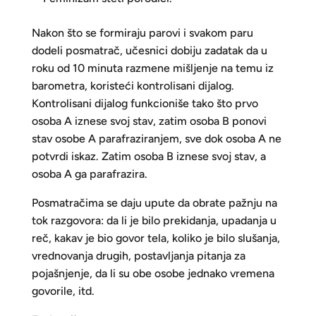
Nakon što se formiraju parovi i svakom paru
dodeli posmatrač, učesnici dobiju zadatak da u
roku od 10 minuta razmene mišljenje na temu iz
barometra, koristeći kontrolisani dijalog.
Kontrolisani dijalog funkcioniše tako što prvo
osoba A iznese svoj stav, zatim osoba B ponovi
stav osobe A parafraziranjem, sve dok osoba A ne
potvrdi iskaz. Zatim osoba B iznese svoj stav, a
osoba A ga parafrazira.
Posmatračima se daju upute da obrate pažnju na
tok razgovora: da li je bilo prekidanja, upadanja u
reč, kakav je bio govor tela, koliko je bilo slušanja,
vrednovanja drugih, postavljanja pitanja za
pojašnjenje, da li su obe osobe jednako vremena
govorile, itd.