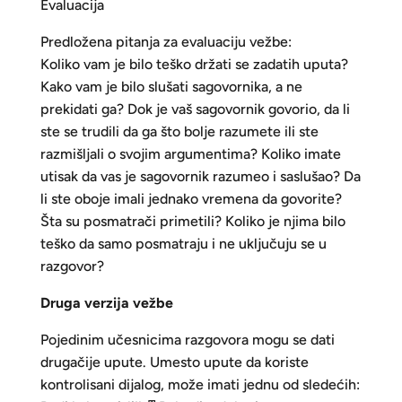
Evaluacija
Predložena pitanja za evaluaciju vežbe:
Koliko vam je bilo teško držati se zadatih uputa?
Kako vam je bilo slušati sagovornika, a ne
prekidati ga? Dok je vaš sagovornik govorio, da li
ste se trudili da ga što bolje razumete ili ste
razmišljali o svojim argumentima? Koliko imate
utisak da vas je sagovornik razumeo i saslušao? Da
li ste oboje imali jednako vremena da govorite?
Šta su posmatrači primetili? Koliko je njima bilo
teško da samo posmatraju i ne uključuju se u
razgovor?
Druga verzija vežbe
Pojedinim učesnicima razgovora mogu se dati
drugačije upute. Umesto upute da koriste
kontrolisani dijalog, može imati jednu od sledećih: