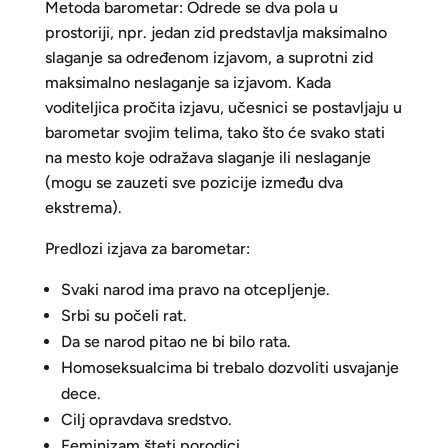
Metoda barometar: Odrede se dva pola u
prostoriji, npr. jedan zid predstavlja maksimalno
slaganje sa određenom izjavom, a suprotni zid
maksimalno neslaganje sa izjavom. Kada
voditeljica pročita izjavu, učesnici se postavljaju u
barometar svojim telima, tako što će svako stati
na mesto koje odražava slaganje ili neslaganje
(mogu se zauzeti sve pozicije između dva
ekstrema).
Predlozi izjava za barometar:
Svaki narod ima pravo na otcepljenje.
Srbi su počeli rat.
Da se narod pitao ne bi bilo rata.
Homoseksualcima bi trebalo dozvoliti usvajanje
dece.
Cilj opravdava sredstvo.
Feminizam šteti porodici.